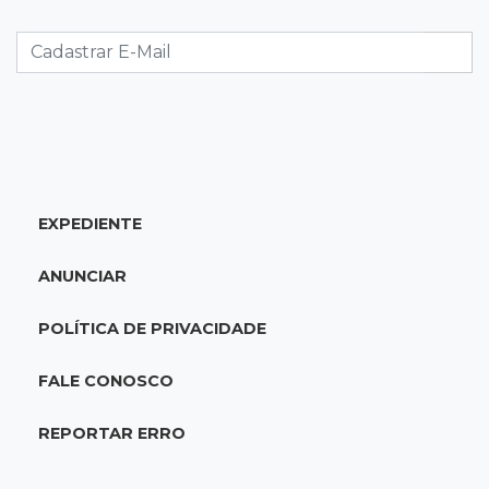
Suspeito de participar de sequestro de bebê é
preso
14:44
Celebração interativa
Quiz sobre história de Cassilândia marca festa
de 72 anos em praça no Centro
EXPEDIENTE
14:28
Preservação
Ladário abre consulta para criação do Parque
ANUNCIAR
Natural Pérola do Pantanal
POLÍTICA DE PRIVACIDADE
13:52
Corumbá
Pantaneiro que salvou fazenda com diques
FALE CONOSCO
vira personagem de livro
REPORTAR ERRO
13:34
Operação Lívia
Discord é investigado por falha na proteção