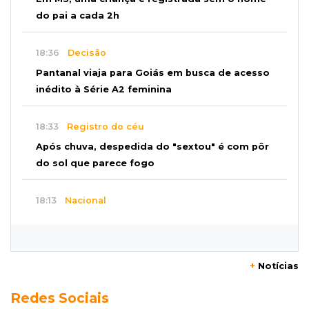
do pai a cada 2h
18:36
Decisão
Pantanal viaja para Goiás em busca de acesso
inédito à Série A2 feminina
18:33
Registro do céu
Após chuva, despedida do "sextou" é com pôr
do sol que parece fogo
18:13
Nacional
Alerta em celulares mobiliza buscas por bebê
17:58
Redução
+
Notícias
Pantanal reduz desmatamento em 65% e
Redes Sociais
Cerrado tem queda de 11,5%