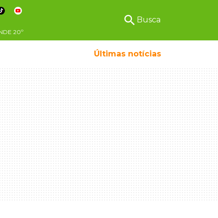
search
Busca
NDE
20º
Últimas notícias