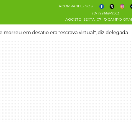
ACOMPANHE-NOS
(67) 99669-9563
AGOSTO, SEXTA
07
CAMPO GRA
 morreu em desafio era "escrava virtual", diz delegada