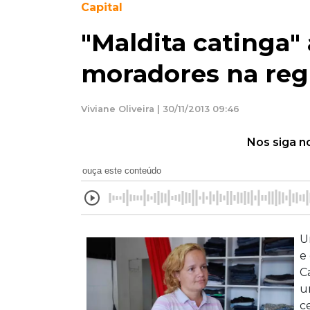
Capital
"Maldita catinga"
moradores na reg
Viviane Oliveira | 30/11/2013 09:46
Nos siga n
ouça este conteúdo
U
e
C
u
c