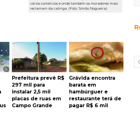
vários comércios e onde também os moradores mais
reclamam da catinga. (Foto: Simão Nogueira)
R
Prefeitura prevê R$
Grávida encontra
297 mil para
barata em
a
instalar 2,5 mil
hambúrguer e
a
placas de ruas em
restaurante terá de
us
Campo Grande
pagar R$ 6 mil