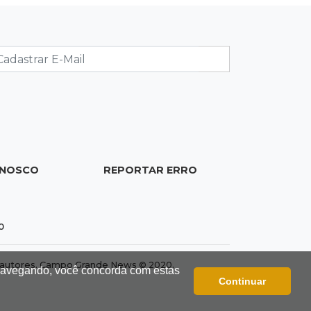
06:12
Previsão do tempo
Instabilidade avança sobre MS nesta
sexta e nova frente fria chega no
domingo
06:02
Editorial
As tragédias mostram que o maior
perigo da internet quase nunca está
à vista
ONOSCO
REPORTAR ERRO
06:00
Jogo Aberto
Como milagre, corredor da Santa
Casa aparece vazio
0
QUINTA, 06 DE AGOSTO
dos autores. Campo Grande News © 2020.
 navegando, você concorda com estas
23:45
Flagrante
Continuar
Ladrão invade casa e sai com