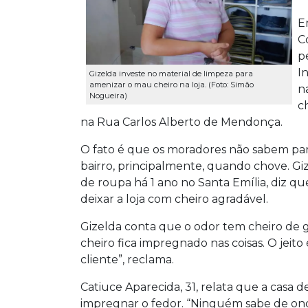
E
C
p
I
Gizelda investe no material de limpeza para
amenizar o mau cheiro na loja. (Foto: Simão
n
Nogueira)
c
na Rua Carlos Alberto de Mendonça.
O fato é que os moradores não sabem pa
bairro, principalmente, quando chove. Giz
de roupa há 1 ano no Santa Emília, diz q
deixar a loja com cheiro agradável.
Gizelda conta que o odor tem cheiro de g
cheiro fica impregnado nas coisas. O jeit
cliente”, reclama.
Catiuce Aparecida, 31, relata que a casa d
impregnar o fedor. “Ninguém sabe de on