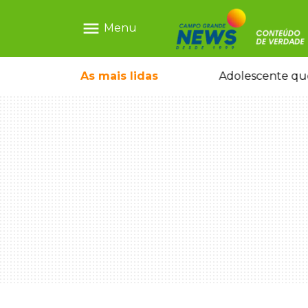
menu
Menu
pode ganhar dia oficial em MS
As mais
lidas
Adolescente que