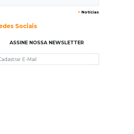
Júri condena homem a 49 anos de
prisão por atirar na ex e matar o
+
Notícias
amigo dela
edes Sociais
07:03
Jardim Monte Alegre
Voltando de conveniência, motorista
ASSINE NOSSA NEWSLETTER
capota carro e morre na Avenida
Guaicurus
07:00
Post Patrocinado
Sertão tem presente pro Paizão a
partir de 10 x R$19,90 e brinde
06:56
Resultado da enquete
Agressores de mulher deveriam usar
tornozeleira rosa, dizem 85% dos
leitores