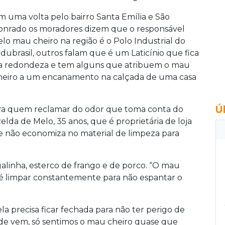
m uma volta pelo bairro Santa Emília e São
onrado os moradores dizem que o responsável
elo mau cheiro na região é o Polo Industrial do
ndubrasil, outros falam que é um Laticínio que fica
a redondeza e tem alguns que atribuem o mau
heiro a um encanamento na calçada de uma casa
Ú
ra quem reclamar do odor que toma conta do
elda de Melo, 35 anos, que é proprietária de loja
ue não economiza no material de limpeza para
alinha, esterco de frango e de porco. “O mau
o é limpar constantemente para não espantar o
ela precisa ficar fechada para não ter perigo de
de vem, só sentimos o mau cheiro quase que