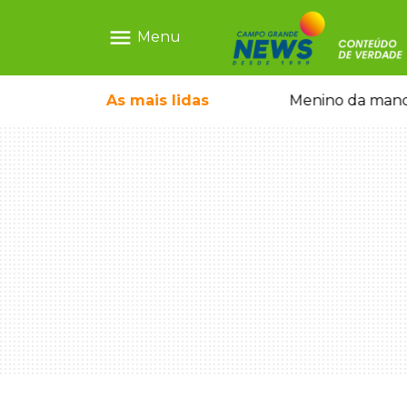
menu
Menu
ntre crianças brasileiras
As mais
lidas
Menino da mandi