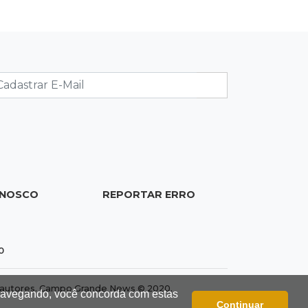
11:55
Meio ambiente
Engenheiro do Pantanal: tatu-
canastra pode ganhar dia oficial em
MS
11:38
Agosto Lilás
Dupla troca a 'sofrência' por alerta
contra a violência à mulher
11:37
Recomposição de fundo
ONOSCO
REPORTAR ERRO
Câmara deve dar urgência a debate
de dívida da prefeitura com
previdência
0
11:34
Pedro Juan
Polícia fecha laboratório clandestino
dos autores. Campo Grande News © 2020.
 navegando, você concorda com estas
de emagrecedores e prende 2
Continuar