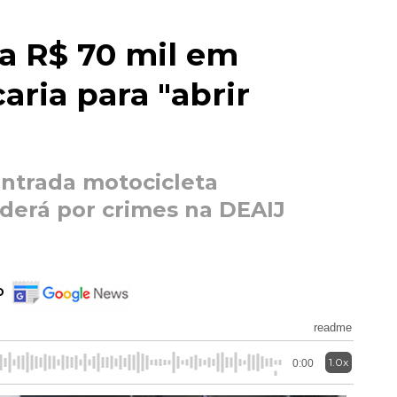
a R$ 70 mil em
aria para "abrir
ntrada motocicleta
derá por crimes na DEAIJ
o
readme
1.0x
0:00