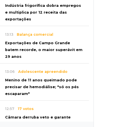
Indústria frigorífica dobra empregos
e multiplica por 12 receita das
exportações
13:13
Balança comercial
Exportações de Campo Grande
batem recorde, o maior superávit em
29 anos
13:06
Adolescente apreendido
Menino de 11 anos queimado pode
precisar de hemodiálise; "só os pés
escaparam"
12:57
17 votos
Câmara derruba veto e garante
consulta simplificada a salários de