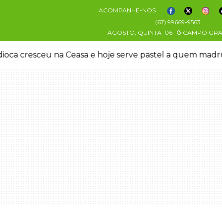
ACOMPANHE-NOS
(67) 99669-9563
AGOSTO, QUINTA
06
CAMPO GR
oca cresceu na Ceasa e hoje serve pastel a quem mad