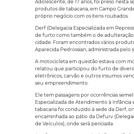
Adolescente, de 17 anos, foi preso nesta 
produtos de tabacaria, em Campo Grande. E
próprio negócio com os itens roubados.
Derf (Delegacia Especializada em Repress
de furto como também o de adulteração d
cidade. Foram encontrados vários produt
Aparecida Pedrossian, administrada pelo s
A motocicleta em questão estava com mo
relatou que participou do furto de divers
eletrônicos, carvão e outros insumos vendi
seu empreendimento.
Ele tem passagens por ocorrências semel
Especializada de Atendimento à Infância 
tabacaria foi conduzido à sede da Derf, o
encaminhada ao pátio da Defurv (Delegac
de Veículos), onde será periciada.