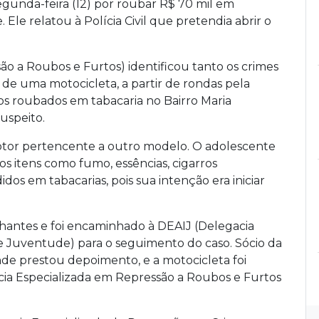
segunda-feira (12) por roubar R$ 70 mil em
le relatou à Polícia Civil que pretendia abrir o
ão a Roubos e Furtos) identificou tanto os crimes
e uma motocicleta, a partir de rondas pela
os roubados em tabacaria no Bairro Maria
uspeito.
tor pertencente a outro modelo. O adolescente
os itens como fumo, essências, cigarros
dos em tabacarias, pois sua intenção era iniciar
hantes e foi encaminhado à DEAIJ (Delegacia
e Juventude) para o seguimento do caso. Sócio da
nde prestou depoimento, e a motocicleta foi
ia Especializada em Repressão a Roubos e Furtos