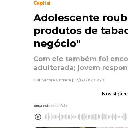
Capital
Adolescente roub
produtos de tabac
negócio"
Com ele também foi enco
adulterada; jovem respon
Guilherme Correia | 12/12/2022 22:11
Nos siga n
ouça este conteúdo