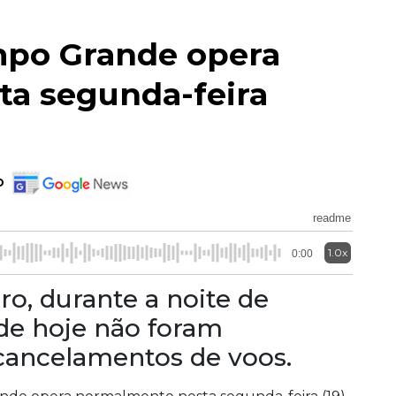
mpo Grande opera
a segunda-feira
o
readme
1.0x
0:00
ro, durante a noite de
e hoje não foram
 cancelamentos de voos.