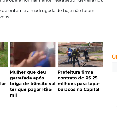
nde opera normalmente nesta segunda-feira (19).
te de ontem e a madrugada de hoje não foram
voos.
Ú
e
Mulher que deu
Prefeitura firma
garrafada após
contrato de R$ 25
lar
briga de trânsito vai
milhões para tapa-
ter que pagar R$ 5
buracos na Capital
mil