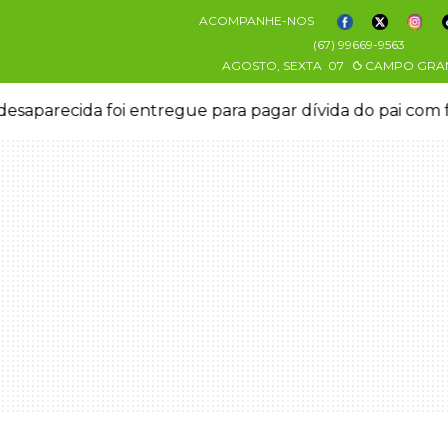
ACOMPANHE-NOS
(67) 99669-9563
AGOSTO, SEXTA
07
CAMPO GRA
esaparecida foi entregue para pagar dívida do pai com 