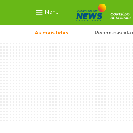
menu
Menu
As mais
lidas
Motorista embriagado e sem CNH é preso por homicídio após morte de motociclista
Recém-nascida d