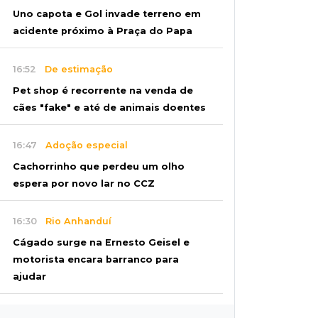
Uno capota e Gol invade terreno em
acidente próximo à Praça do Papa
16:52
De estimação
Pet shop é recorrente na venda de
cães "fake" e até de animais doentes
16:47
Adoção especial
Cachorrinho que perdeu um olho
espera por novo lar no CCZ
16:30
Rio Anhanduí
Cágado surge na Ernesto Geisel e
motorista encara barranco para
ajudar
16:27
Indenização