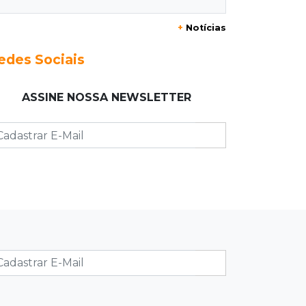
Mulher que deu garrafada após briga
+
Notícias
de trânsito vai ter que pagar R$ 5 mil
edes Sociais
16:15
Operação
Prefeitura firma contrato de R$ 25
ASSINE NOSSA NEWSLETTER
milhões para tapa-buracos na Capital
16:07
Crime em maio
Assassino é preso saindo armado de
padaria no Taveirópolis
15:53
Feriadão
Justiça suspende expediente por
dois dias e só volta na próxima
quarta
15:45
Vídeo