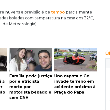
re nuvens e previsão é de
tempo
parcialmente
das isoladas com temperatura na casa dos 32ºC,
l de Meteorologia).
Ú
Família pede justiça
Uno capota e Gol
i à
por eletricista
invade terreno em
er
morto por
acidente próximo à
ão
motorista bêbado e
Praça do Papa
sem CNH