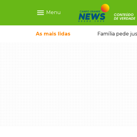
menu
Menu
ia ligada a laboratório ilegal
As mais
lidas
Família pede ju