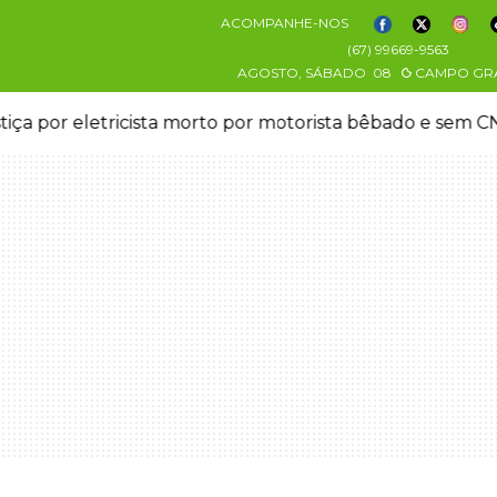
ACOMPANHE-NOS
(67) 99669-9563
AGOSTO, SÁBADO
08
CAMPO GR
stiça por eletricista morto por motorista bêbado e sem 