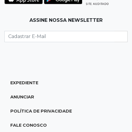
Palmeiras e Vasco confirmam vagas nas
quartas da Copa do Brasil
ASSINE NOSSA NEWSLETTER
22:26
Eleições 2026
Eleitorado aprova teste da urna, mas diz que
colinha será "fundamental"
22:05
Sidrolândia
Briga termina com homem de 35 anos
assassinado a facadas
EXPEDIENTE
21:40
Ideb
ANUNCIAR
Escolas municipais lideram notas do Ensino
Fundamental em Campo Grande
POLÍTICA DE PRIVACIDADE
21:28
Futebol
FALE CONOSCO
Grêmio e Cruzeiro vencem em casa e avançam