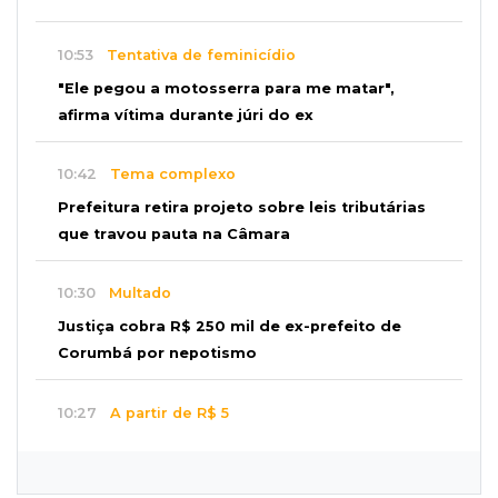
10:53
Tentativa de feminicídio
"Ele pegou a motosserra para me matar",
afirma vítima durante júri do ex
10:42
Tema complexo
Prefeitura retira projeto sobre leis tributárias
que travou pauta na Câmara
10:30
Multado
Justiça cobra R$ 250 mil de ex-prefeito de
Corumbá por nepotismo
10:27
A partir de R$ 5
Feira de louças abre com fila e peças que
fazem sucesso no TikTok