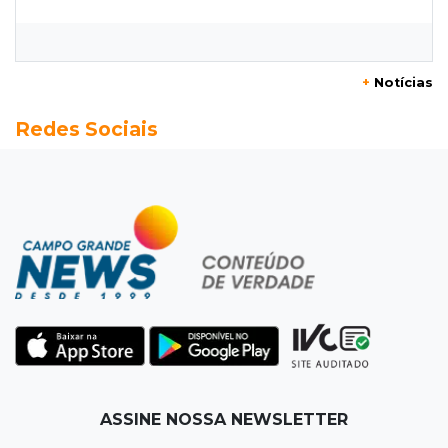
Flamengo vence Vitória por 2 a 0 e encurta
distância para o líder
+
Notícias
20:13
Empregos
Redes Sociais
Seleções em MS têm salários de até R$ 8,2 mil;
veja oportunidades
19:50
Jardim Itatiaia
Vigia é amarrado durante roubo de carro e
dois caminhões em pátio
19:35
Bragança Paulista
Corinthians vence Bragantino por 2 a 0 e sobe
para 7º no Brasileirão
19:12
Na Vila Belmiro
ASSINE NOSSA NEWSLETTER
Athletico vence Santos por 2 a 0 e mantém 3º