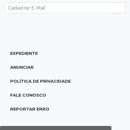
lugar no Brasileirão
18:51
Oportunidades
UEMS está com seleções para professores
com salários de até R$ 10,2 mil
EXPEDIENTE
18:33
Em 2022
Homem que ajudou a sequestrar bebê matou
ANUNCIAR
adolescente atropelada no Amazonas
POLÍTICA DE PRIVACIDADE
18:15
Nubank Parque
Palmeiras e Inter ficam no 0 a 0 pela 22ª
FALE CONOSCO
rodada do Brasileirão
REPORTAR ERRO
17:58
Gratuitas
Justiça homologa acordo para castração de