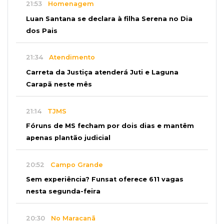
21:53
Homenagem
Luan Santana se declara à filha Serena no Dia
dos Pais
21:34
Atendimento
Carreta da Justiça atenderá Juti e Laguna
Carapã neste mês
21:14
TJMS
Fóruns de MS fecham por dois dias e mantêm
apenas plantão judicial
20:52
Campo Grande
Sem experiência? Funsat oferece 611 vagas
nesta segunda-feira
20:30
No Maracanã