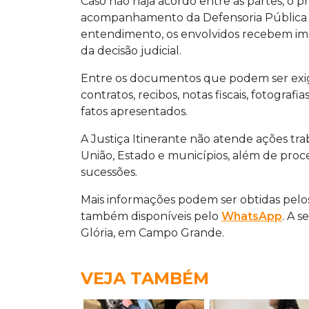
Caso não haja acordo entre as partes, o 
acompanhamento da Defensoria Pública ou
entendimento, os envolvidos recebem i
da decisão judicial.
Entre os documentos que podem ser exigi
contratos, recibos, notas fiscais, fotogra
fatos apresentados.
A Justiça Itinerante não atende ações traba
União, Estado e municípios, além de proces
sucessões.
Mais informações podem ser obtidas pelos
também disponíveis pelo
WhatsApp
. A s
Glória, em Campo Grande.
VEJA TAMBÉM