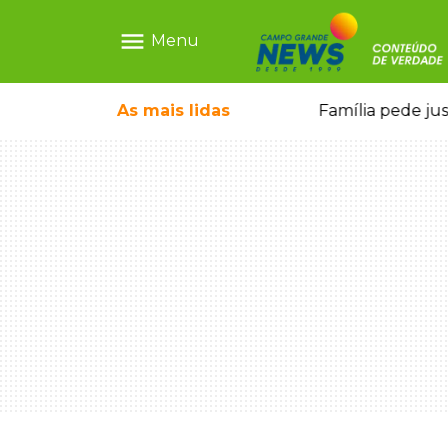
menu
Menu
ia ligada a laboratório ilegal
As mais
lidas
Família pede ju