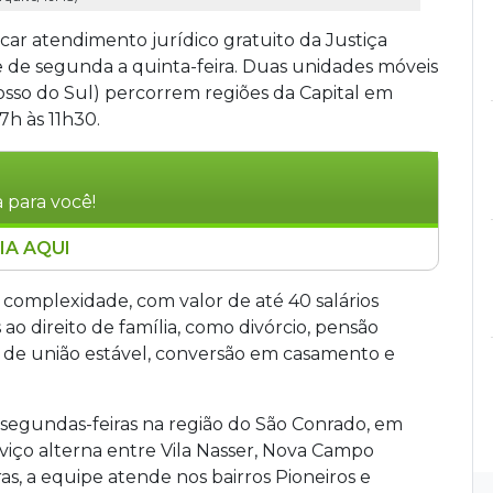
 atendimento jurídico gratuito da Justiça
de de segunda a quinta-feira. Duas unidades móveis
osso do Sul) percorrem regiões da Capital em
7h às 11h30.
 para você!
IA AQUI
tendimento jurídico gratuito em bairros de
a, das 7h às 11h30. Duas unidades móveis
r complexidade, com valor de até 40 salários
 causas cíveis de até 40 salários mínimos e
o direito de família, como divórcio, pensão
ndimento é por ordem de chegada, com
o de união estável, conversão em casamento e
ssoas com deficiência. Informações pelo telefone
segundas-feiras na região do São Conrado, em
serviço alterna entre Vila Nasser, Nova Campo
as, a equipe atende nos bairros Pioneiros e