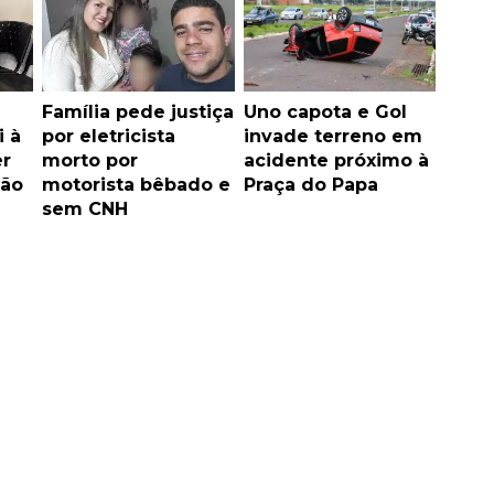
Família pede justiça
Uno capota e Gol
i à
por eletricista
invade terreno em
er
morto por
acidente próximo à
ão
motorista bêbado e
Praça do Papa
sem CNH