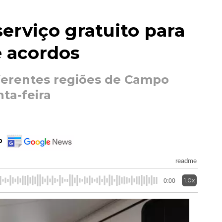
erviço gratuito para
e acordos
ferentes regiões de Campo
ta-feira
o
readme
1.0x
0:00