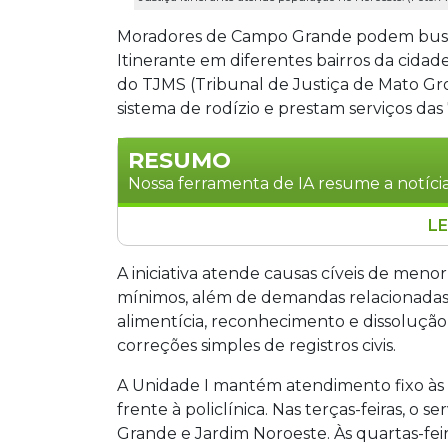
Moradores de Campo Grande podem buscar
Itinerante em diferentes bairros da cida
do TJMS (Tribunal de Justiça de Mato Gr
sistema de rodízio e prestam serviços das 
RESUMO
Nossa ferramenta de IA resume a notícia
LE
A Justiça Itinerante do TJMS oferece a
Campo Grande de segunda a quinta-feir
A iniciativa atende causas cíveis de meno
percorrem regiões da capital atendendo
mínimos, além de demandas relacionadas a
questões de direito de família. O ate
alimentícia, reconhecimento e dissoluçã
prioridade para idosos, gestantes e pe
correções simples de registros civis.
(67) 3314-5503.
A Unidade I mantém atendimento fixo às 
frente à policlínica. Nas terças-feiras, o 
Grande e Jardim Noroeste. Às quartas-feir