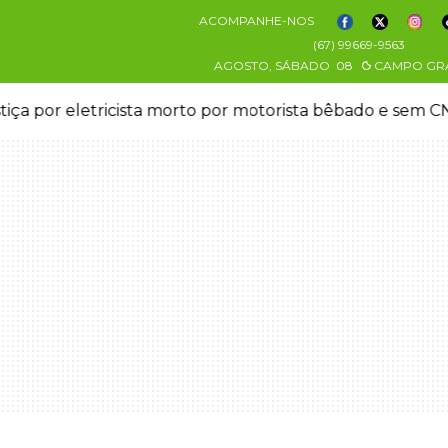
ACOMPANHE-NOS
(67) 99669-9563
AGOSTO, SÁBADO
08
CAMPO GR
stiça por eletricista morto por motorista bêbado e sem 