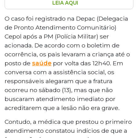
LEIA AQUI
Uma bebê foi transferida para a Santa Casa de
Campo Grande após dar entrada no CRS do
O caso foi registrado na Depac (Delegacia
Bairro Tiradentes com fratura no fêmur. A
de Pronto Atendimento Comunitário)
equipe médica suspeita de maus-tratos, pois a
Cepol após a PM (Polícia Militar) ser
lesão aparenta ser antiga. Os pais alegaram
acionada. De acordo com o boletim de
que o acidente ocorreu no sábado, mas não
ocorrência, os pais levaram a criança até o
buscaram atendimento imediato. O caso foi
registrado na Depac Cepol. O Conselho
posto de
saúde
por volta das 12h40. Em
Tutelar e o Ministério Público foram
conversa com a assistência social, os
notificados. A Polícia Civil investiga o caso.
responsáveis alegaram que a fratura
ocorreu no sábado (13), mas que não
buscaram atendimento imediato por
acreditarem que a lesão não era grave.
Contudo, a médica que prestou o primeiro
atendimento constatou indícios de que a