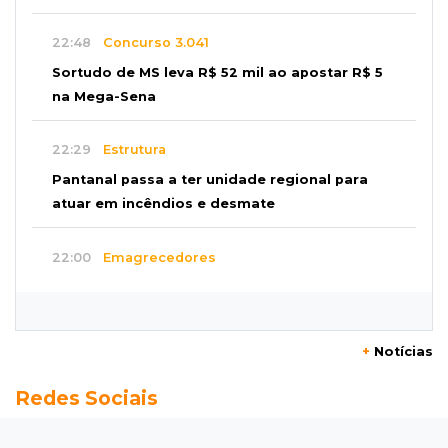
22:48
Concurso 3.041
Sortudo de MS leva R$ 52 mil ao apostar R$ 5
na Mega-Sena
22:29
Estrutura
Pantanal passa a ter unidade regional para
atuar em incêndios e desmate
22:00
Emagrecedores
MS lidera procura digital por canetas
paraguaias sem registro
+
Notícias
21:41
Nova Alvorada do Sul
Redes Sociais
Granizo danifica telhados e plantações
durante temporal no interior