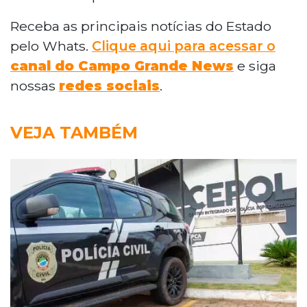
Receba as principais notícias do Estado
pelo Whats.
Clique aqui para acessar o
canal do Campo Grande News
e siga
nossas
redes sociais
.
VEJA TAMBÉM