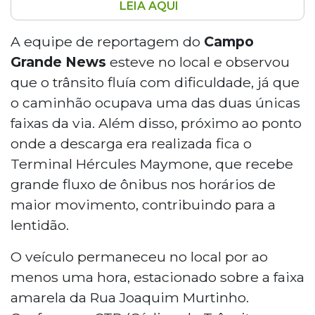
LEIA AQUI
Caminhão-cegonha parado na Rua
Joaquim Murtinho, no Bairro Itanhangá
A equipe de reportagem do
Campo
Park, causou lentidão no trânsito nesta
Grande News
esteve no local e observou
quarta-feira (20). O veículo descarregava
que o trânsito fluía com dificuldade, já que
carros em uma concessionária e ocupava
o caminhão ocupava uma das duas únicas
uma das duas faixas da via por ao menos
faixas da via. Além disso, próximo ao ponto
uma hora, sobre a faixa amarela. A
situação pode configurar estacionamento
onde a descarga era realizada fica o
irregular conforme o CTB. A Agetran e a
Terminal Hércules Maymone, que recebe
concessionária Autobel foram procuradas,
grande fluxo de ônibus nos horários de
mas não responderam.
maior movimento, contribuindo para a
lentidão.
O veículo permaneceu no local por ao
menos uma hora, estacionado sobre a faixa
amarela da Rua Joaquim Murtinho.