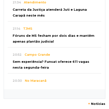
21:34
Atendimento
Carreta da Justiça atenderá Juti e Laguna
Carapã neste mês
21:14
TJMS
Fóruns de MS fecham por dois dias e mantêm
apenas plantão judicial
20:52
Campo Grande
Sem experiência? Funsat oferece 611 vagas
nesta segunda-feira
20:30
No Maracanã
Flamengo vence Vitória por 2 a 0 e encurta
distância para o líder
+
Notícias
20:13
Empregos