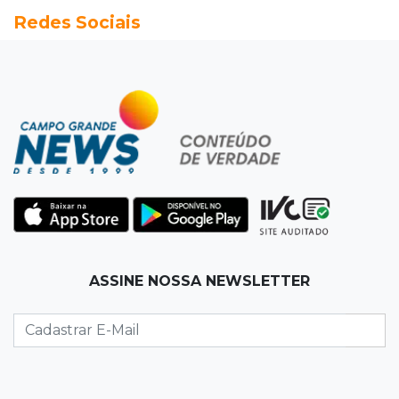
Redes Sociais
Seleções em MS têm salários de até R$ 8,2 mil;
veja oportunidades
19:50
Jardim Itatiaia
Vigia é amarrado durante roubo de carro e
dois caminhões em pátio
19:35
Bragança Paulista
Corinthians vence Bragantino por 2 a 0 e sobe
para 7º no Brasileirão
19:12
Na Vila Belmiro
ASSINE NOSSA NEWSLETTER
Athletico vence Santos por 2 a 0 e mantém 3º
lugar no Brasileirão
18:51
Oportunidades