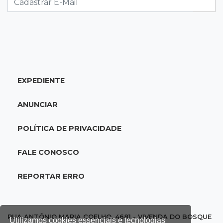
acidente com F-1000 na Av. Heráclito
18:46
Futsal de base
Rodada de estreia da Copa Pelezinho soma 35
gols em quatro jogos
EXPEDIENTE
18:28
Concurso 3.042
Mega-Sena sorteia neste domingo prêmio
ANUNCIAR
acumulado em R$ 165 milhões
POLÍTICA DE PRIVACIDADE
18:05
Energia renovável
Produção de biodiesel cresce 32% em MS e
FALE CONOSCO
supera 31 milhões de litros
REPORTAR ERRO
17:44
100º caso
Suspeito de roubo morre ao reagir à
abordagem policial no Noroeste
RUA ANTÔNIO MARIA COELHO, 4681 - VIVENDA DO BOSQUE
Utilizamos cookies essenciais e tecnologias