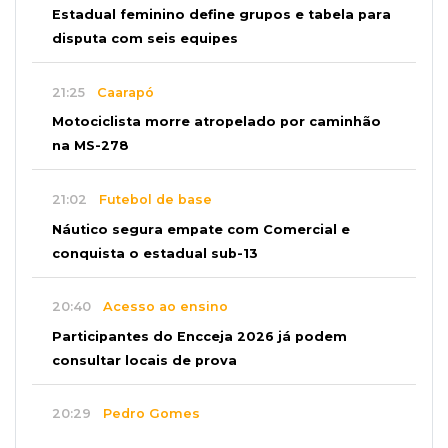
Estadual feminino define grupos e tabela para
disputa com seis equipes
21:25
Caarapó
Motociclista morre atropelado por caminhão
na MS-278
21:02
Futebol de base
Náutico segura empate com Comercial e
conquista o estadual sub-13
20:40
Acesso ao ensino
Participantes do Encceja 2026 já podem
consultar locais de prova
20:29
Pedro Gomes
Jovem morre baleado e suspeita envolve