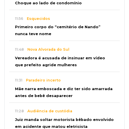
Choque ao lado de condomínio
11:56
Esquecidos
Primeiro corpo do “cemitério de Nando”
nunca teve nome
11:48
Nova Alvorada do Sul
Vereadora é acusada de insinuar em vídeo
que prefeito agride mulheres
11:31
Paradeiro incerto
Mãe narra emboscada e diz ter sido amarrada
antes de bebê desaparecer
11:28
Audiência de custódia
Juiz manda soltar motorista bêbado envolvido
em acidente que matou eletricista