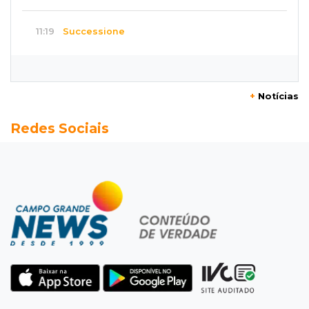
11:19
Successione
Preso há quase 1 semana, ex-deputado Neno
Razuk tenta liberdade no STJ
+
Notícias
11:07
Novo cenário
Redes Sociais
Acrissul atribui queda do rebanho em MS a
ciclo pecuário e uso da terra
11:00
Let it Rip
Esquece de farmar aura: campeonato de
Beyblade agita Campo Grande
10:56
Crime internacional
Boliviano morto pelo Bope era figura de alto
escalão do tráfico de cocaína