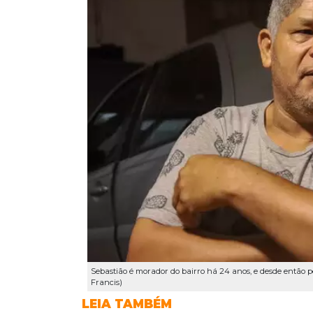
Sebastião é morador do bairro há 24 anos, e desde então pe
Francis)
LEIA TAMBÉM