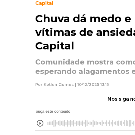
Capital
Chuva dá medo e
vítimas de ansied
Capital
Comunidade mostra como
esperando alagamentos e
Por Ketlen Gomes | 10/12/2025 13:15
Nos siga n
ouça este conteúdo