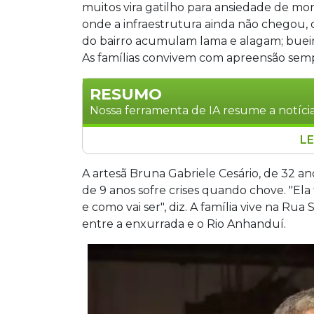
muitos vira gatilho para ansiedade de mo
onde a infraestrutura ainda não chegou, 
do bairro acumulam lama e alagam; bueir
As famílias convivem com apreensão se
RESUMO
Nossa ferramenta de IA resume a notícia
LE
Moradores do Jardim Colorado, em Ca
durante períodos chuvosos. Sem asfal
A artesã Bruna Gabriele Cesário, de 32 ano
transtornos como estouros de bueiros,
de 9 anos sofre crises quando chove. "El
situação afeta principalmente as famí
e como vai ser", diz. A família vive na Rua 
problema impacta diretamente a rotina 
entre a enxurrada e o Rio Anhanduí.
frequentemente não conseguem acesso
relatam acidentes causados por buraco
manifestarem preocupação com a falta d
anos, segundo relatos de habitantes q