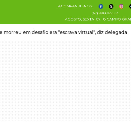
ACOMPANHE-NOS
(67) 99669-9563
AGOSTO, SEXTA
07
CAMPO GRA
 era "escrava virtual", diz delegada
Ansiedade