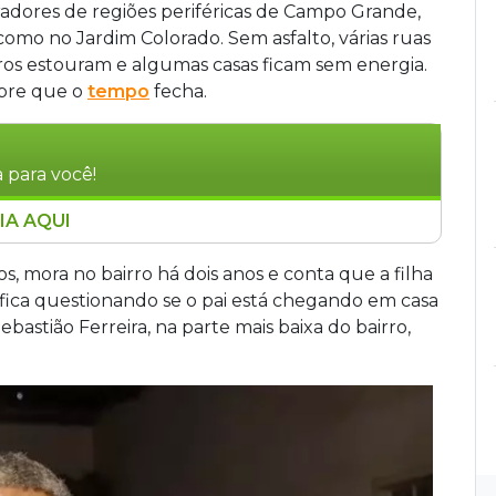
radores de regiões periféricas de Campo Grande,
como no Jardim Colorado. Sem asfalto, várias ruas
os estouram e algumas casas ficam sem energia.
mpre que o
tempo
fecha.
 para você!
IA AQUI
mpo Grande, enfrentam sérios problemas
to, as ruas acumulam lama e alagam, causando
s, mora no bairro há dois anos e conta que a filha
 retorno de esgoto e quedas de energia. A
a fica questionando se o pai está chegando em casa
lias que residem próximas ao Rio Anhanduí. O
Sebastião Ferreira, na parte mais baixa do bairro,
escolar das crianças do bairro, que
 às aulas em dias de chuva forte. Moradores
s nas vias e bueiros sem tampa, além de
e infraestrutura básica. A situação persiste há
ue vivem no local há mais de duas décadas.