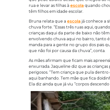
rua e levar as filhas à
escola
quando chov
têm filhos em idade escolar.
Bruna relata que a
escola
já conhece a si
chuva forte. “Essas três ruas aqui, quan
crianças daqui da parte de baixo não têm a
envolvendo chuva aqui no bairro, tanto 
manda para a gente no grupo dos pais qu
que não foi por causa da chuva”, conta.
As mães afirmam que ficam mais apreensiv
enxurrada. Jaqueline diz que as crianças 
perigosos. “Tem criança que pula dentr
aqui banhando. Tem mãe que fica doidinha
Ela diz ainda que já viu “corpos descendo o