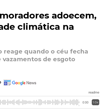
 moradores adoecem,
ade climática na
 reage quando o céu fecha
 vazamentos de esgoto
o
readme
1.0x
0:00