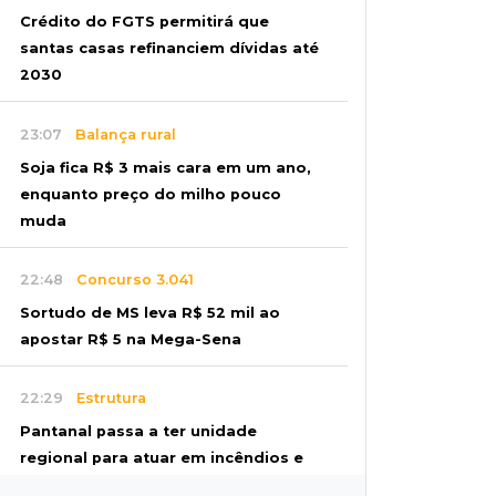
Crédito do FGTS permitirá que
santas casas refinanciem dívidas até
2030
23:07
Balança rural
Soja fica R$ 3 mais cara em um ano,
enquanto preço do milho pouco
muda
22:48
Concurso 3.041
Sortudo de MS leva R$ 52 mil ao
apostar R$ 5 na Mega-Sena
22:29
Estrutura
Pantanal passa a ter unidade
regional para atuar em incêndios e
desmate