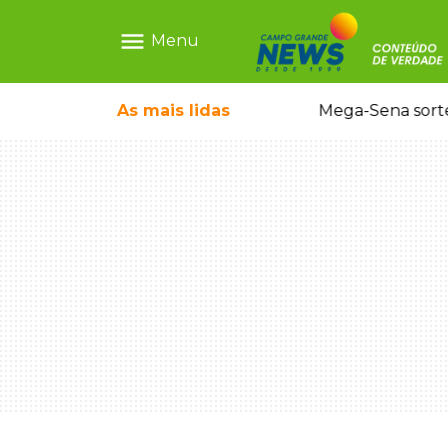
menu
Menu
o em sequestro de bebê na Capital
As mais
lidas
Mega-Sena sort