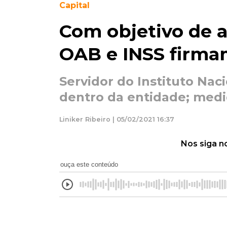
Capital
Com objetivo de a
OAB e INSS firma
Servidor do Instituto Naci
dentro da entidade; medi
Liniker Ribeiro | 05/02/2021 16:37
Nos siga n
ouça este conteúdo