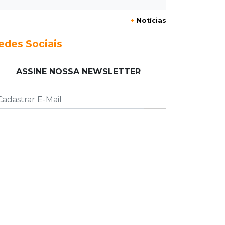
20:29
Pedro Gomes
+
Notícias
Jovem morre baleado e suspeita
envolve disputa entre facções rivais
edes Sociais
20:01
Futebol feminino
ASSINE NOSSA NEWSLETTER
Pantanal treina em Goiânia antes de
jogo que vale acesso inédito à Série
A2
19:44
Campeonato Brasileiro
Remo busca empate com Atlético-MG
e segue na zona de rebaixamento
19:27
Caso Ayla
Defesa diz que preso suspeito de
sequestro só emprestou casa a
conhecido