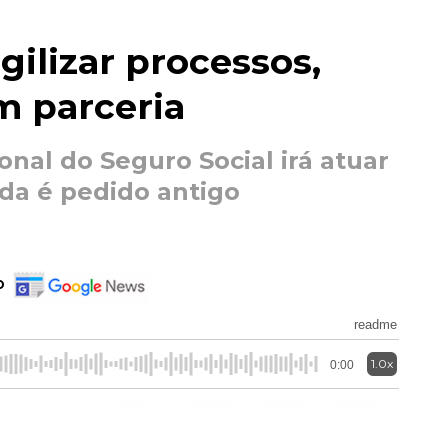
gilizar processos,
m parceria
onal do Seguro Social irá atuar
da é pedido antigo
o
readme
1.0x
0:00