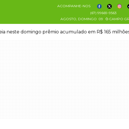
ACOMPANHE-NOS
(67) 99669-9563
AGOSTO, DOMINGO
09
CAMPO G
eia neste domingo prêmio acumulado em R$ 165 milhõe