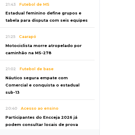
21:43
Futebol de MS
Estadual feminino define grupos e
tabela para disputa com seis equipes
21:25
Caarapó
Motociclista morre atropelado por
caminhão na MS-278
21:02
Futebol de base
Náutico segura empate com
Comercial e conquista o estadual
sub-13
20:40
Acesso ao ensino
Participantes do Encceja 2026 já
podem consultar locais de prova