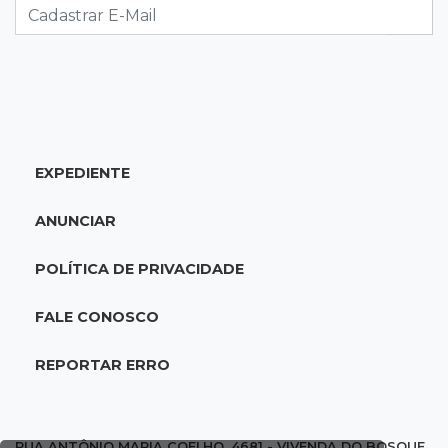
Estado, mas aprendizagem recua
18:24
Balanço
Boletim mostra que julho teve chuva irregular
e déficit em grande parte de MS
EXPEDIENTE
18:02
Ideb
Ensino Fundamental melhora em Campo
ANUNCIAR
Grande, Dourados e Corumbá
POLÍTICA DE PRIVACIDADE
17:51
Arsenal Oculto
Preso em operação da PF no ano passado
FALE CONOSCO
volta a ser alvo por comércio de armas
REPORTAR ERRO
17:42
Bonito
Justiça manda periciar obra construída perto
da Gruta do Lago Azul
RUA ANTÔNIO MARIA COELHO, 4681 - VIVENDA DO BOSQUE