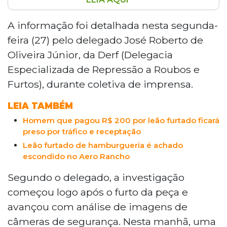
Thiago Pereira foi preso em Campo Grande
após comprar por R$ 200 uma estátua de leão
A informação foi detalhada nesta segunda-
furtada de uma hamburgueria, alegando
feira (27) pelo delegado José Roberto de
querer usá-la como decoração. Durante
Oliveira Júnior, da Derf (Delegacia
buscas, policiais encontraram 55 comprimidos
Especializada de Repressão a Roubos e
de ecstasy, maconha e LSD em seu carro. Ele
Furtos), durante coletiva de imprensa.
foi autuado por receptação e tráfico de drogas
e já tinha passagem policial por tráfico e porte
LEIA TAMBÉM
ilegal de arma. A peça, avaliada em R$ 10 mil,
Homem que pagou R$ 200 por leão furtado ficará
foi recuperada na casa de um amigo no Aero
preso por tráfico e receptação
Rancho.
Leão furtado de hamburgueria é achado
escondido no Aero Rancho
Segundo o delegado, a investigação
começou logo após o furto da peça e
avançou com análise de imagens de
câmeras de segurança. Nesta manhã, uma