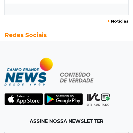
Ex-PM deixa prisão para tratamento médico 5
meses após ser capturado
+
Notícias
19:41
Feminicídio
Redes Sociais
Júri condena a 25 anos homem que atropelou
esposa em frente aos filhos
19:20
Selic
Banco Central reduz juros para 14% ao ano em
4º corte consecutivo
19:05
Pregão
Dólar comercial fecha cotado a R$ 5,12 com
atenção ao cenário externo
18:41
Ideb
ASSINE NOSSA NEWSLETTER
Ensino Médio melhora nas maiores cidades do