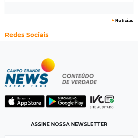
Seleções em MS têm salários de até R$ 8,2 mil;
veja oportunidades
+
Notícias
19:50
Jardim Itatiaia
Redes Sociais
Vigia é amarrado durante roubo de carro e
dois caminhões em pátio
19:35
Bragança Paulista
Corinthians vence Bragantino por 2 a 0 e sobe
para 7º no Brasileirão
19:12
Na Vila Belmiro
Athletico vence Santos por 2 a 0 e mantém 3º
lugar no Brasileirão
18:51
Oportunidades
ASSINE NOSSA NEWSLETTER
UEMS está com seleções para professores