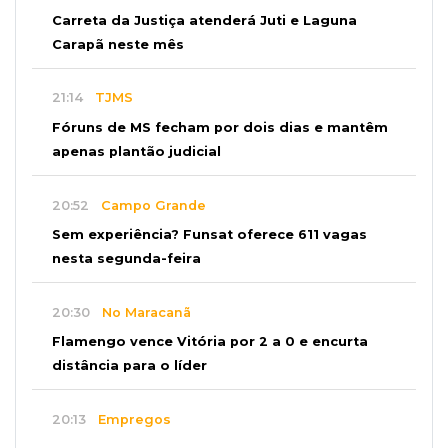
Carreta da Justiça atenderá Juti e Laguna
Carapã neste mês
21:14
TJMS
Fóruns de MS fecham por dois dias e mantêm
apenas plantão judicial
20:52
Campo Grande
Sem experiência? Funsat oferece 611 vagas
nesta segunda-feira
20:30
No Maracanã
Flamengo vence Vitória por 2 a 0 e encurta
distância para o líder
20:13
Empregos