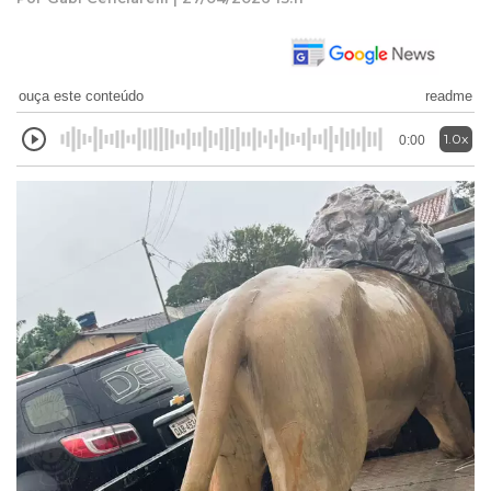
ouça este conteúdo
readme
1.0x
0:00