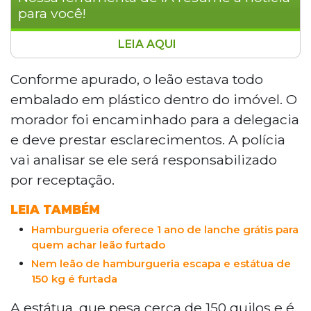
para você!
LEIA AQUI
Após denúncia anônima, a Delegacia
Especializada de Repressão a Roubos e
Conforme apurado, o leão estava todo
Furtos recuperou a estátua de leão
embalado em plástico dentro do imóvel. O
furtada do Safári Burguer, no Centro de
morador foi encaminhado para a delegacia
Campo Grande. A peça, avaliada em R$ 10
e deve prestar esclarecimentos. A polícia
mil, foi encontrada embalada em plástico
vai analisar se ele será responsabilizado
em uma casa no Bairro Aero Rancho. O
morador foi conduzido à delegacia e pode
por receptação.
responder por receptação. O furto
LEIA TAMBÉM
ocorreu na madrugada de sexta-feira
(24).
Hamburgueria oferece 1 ano de lanche grátis para
quem achar leão furtado
Nem leão de hamburgueria escapa e estátua de
150 kg é furtada
A estátua, que pesa cerca de 150 quilos e é