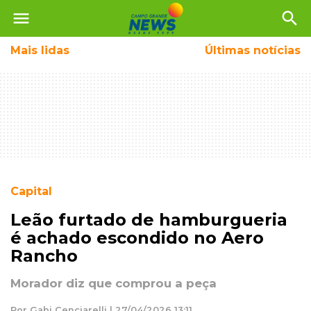
menu
search
Mais
lidas
Últimas notícias
Capital
Leão furtado de hamburgueria
é achado escondido no Aero
Rancho
Morador diz que comprou a peça
Por Gabi Cenciarelli | 27/04/2026 13:11