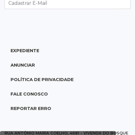
com salários de até R$ 10,2 mil
18:33
Em 2022
Homem que ajudou a sequestrar bebê matou
adolescente atropelada no Amazonas
EXPEDIENTE
18:15
Nubank Parque
Palmeiras e Inter ficam no 0 a 0 pela 22ª
ANUNCIAR
rodada do Brasileirão
POLÍTICA DE PRIVACIDADE
17:58
Gratuitas
Justiça homologa acordo para castração de
FALE CONOSCO
1% da população de pets na Capital
REPORTAR ERRO
17:32
Arena Fonte Nova
Bahia e Vasco têm quatro gols anulados e
empatam pelo Brasileirão
RUA ANTÔNIO MARIA COELHO, 4681 - VIVENDA DO BOSQUE