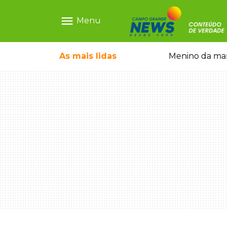
menu
Menu
olescente antes de induzi-la à morte
As mais
lidas
Menino da mandi