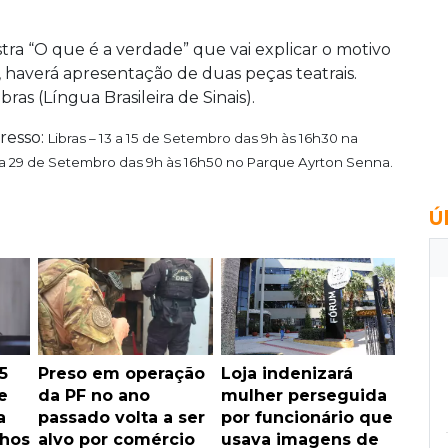
ra “O que é a verdade” que vai explicar o motivo
, haverá apresentação de duas peças teatrais.
as (Língua Brasileira de Sinais).
gresso:
Libras – 13 a 15 de Setembro das 9h às 16h30 na
27 a 29 de Setembro das 9h às 16h50 no Parque Ayrton Senna.
Ú
5
Preso em operação
Loja indenizará
e
da PF no ano
mulher perseguida
a
passado volta a ser
por funcionário que
lhos
alvo por comércio
usava imagens de