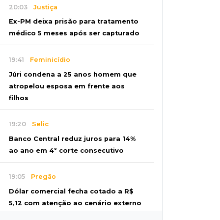
20:03
Justiça
Ex-PM deixa prisão para tratamento
médico 5 meses após ser capturado
19:41
Feminicídio
Júri condena a 25 anos homem que
atropelou esposa em frente aos
filhos
19:20
Selic
Banco Central reduz juros para 14%
ao ano em 4º corte consecutivo
19:05
Pregão
Dólar comercial fecha cotado a R$
5,12 com atenção ao cenário externo