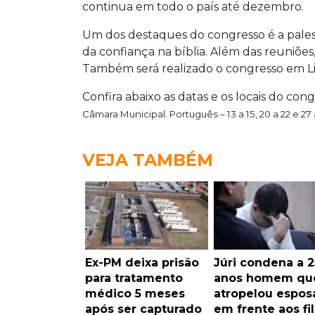
continua em todo o país até dezembro.
Um dos destaques do congresso é a palest
da confiança na bíblia. Além das reuniões
Também será realizado o congresso em Libr
Confira abaixo as datas e os locais do con
Câmara Municipal.
Português – 13 a 15, 20 a 22 e 
VEJA TAMBÉM
Ex-PM deixa prisão
Júri condena a 2
para tratamento
anos homem qu
médico 5 meses
atropelou espos
após ser capturado
em frente aos fi