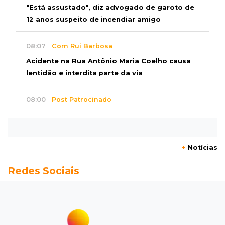
"Está assustado", diz advogado de garoto de
12 anos suspeito de incendiar amigo
08:07
Com Rui Barbosa
Acidente na Rua Antônio Maria Coelho causa
lentidão e interdita parte da via
08:00
Post Patrocinado
Studio Jozi Costa ajuda homens a eliminar
verrugas e pintas
+
Notícias
07:52
A um clique
Redes Sociais
Do 1º prêmio às dívidas, jogadores relatam
como o vício tomou conta da vida
07:46
Fomento
Com só 1,3% do crédito de inovação da Finep,