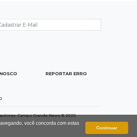
PCO oficializa Daniel Lemes e disputa
pelo Governo de MS terá sete nomes
08:23
Futebol
Botafogo x Fluminense abre 15ª
rodada do Brasileirão Feminino
08:19
Cassilândia
ONOSCO
REPORTAR ERRO
Membro do Comando Vermelho é
flagrado vendendo cocaína dentro
de hospital
0
08:15
Em Pauta
Jagunços, jacobinos e batalha
dos autores. Campo Grande News © 2020.
política nas ruas de Corumbá em
 navegando, você concorda com estas
Continuar
1897