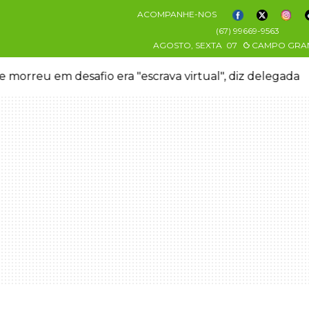
ACOMPANHE-NOS
(67) 99669-9563
AGOSTO, SEXTA
07
CAMPO GRA
 morreu em desafio era "escrava virtual", diz delegada