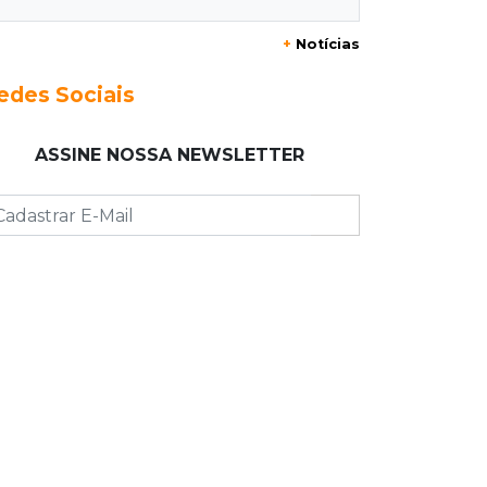
Três dias após obra, buraco volta a
+
Notícias
Joaquim Murtinho
edes Sociais
09:00
Post Patrocinado
Chanton celebra Dia dos Pais com
ASSINE NOSSA NEWSLETTER
cestas, kits e tortas especiais
08:55
Agosto Lilás
Bares serão pontos de apoio a
mulheres vítimas de violência
08:48
"Caminhada" matinal
Jiboia “passeia” entre flores de ipê e
chama atenção no Parque dos
Poderes
08:37
Eleições 2026