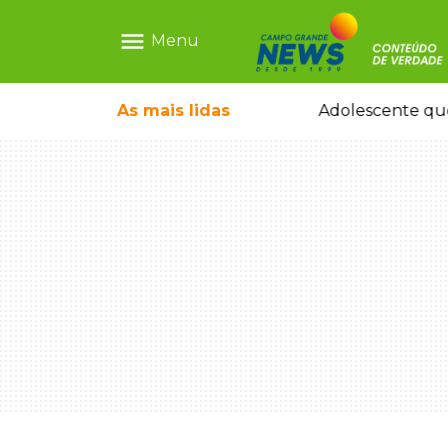
menu
Menu
rquiteto dos projetos fora do comum
As mais
lidas
Adolescente que