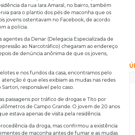
esidência da rua Iara Amaral, no bairro, também
ervia para o plantio dos pés de maconha que os
ois jovens ostentavam no
Facebook
, de acordo
om a polícia.
s agentes da Denar (Delegacia Especializada de
epressão ao Narcotráfico) chegaram ao endereço
epois de denúncia anônima de que os jovens,
Ú
pelotes e nos fundos da casa, encontramos pelo
tenção é que eles exibiam as mudas nas redes
Sartori, responsável pelo caso.
s passagens por tráfico de drogas e Tito por
 quilômetros de Campo Grande.
O jovem de 20 anos
e estava apenas de visita pela residência.
rocedência da droga, mas confirmou a existência
 sementes de maconha antes de fumar e as mudas