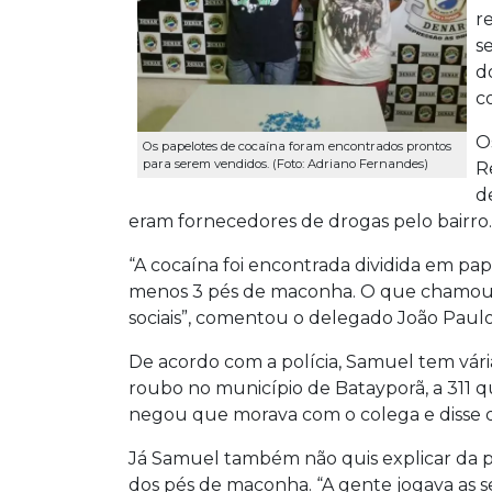
r
s
d
c
O
Os papelotes de cocaína foram encontrados prontos
para serem vendidos. (Foto: Adriano Fernandes)
R
d
eram fornecedores de drogas pelo bairro.
“A cocaína foi encontrada dividida em pa
menos 3 pés de maconha. O que chamou a
sociais”, comentou o delegado João Paulo 
De acordo com a polícia, Samuel tem vária
roubo no município de Batayporã, a 311
negou que morava com o colega e disse qu
Já Samuel também não quis explicar da p
dos pés de maconha.
“A gente jogava as