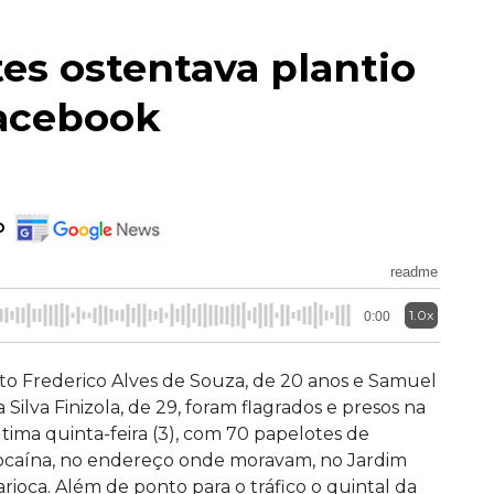
tes ostentava plantio
acebook
o
readme
1.0x
0:00
ito Frederico Alves de Souza, de 20 anos e Samuel
a Silva Finizola, de 29, foram flagrados e presos na
ltima quinta-feira (3), com 70 papelotes de
ocaína, no endereço onde moravam, no Jardim
arioca.
Além de ponto para o tráfico o quintal da