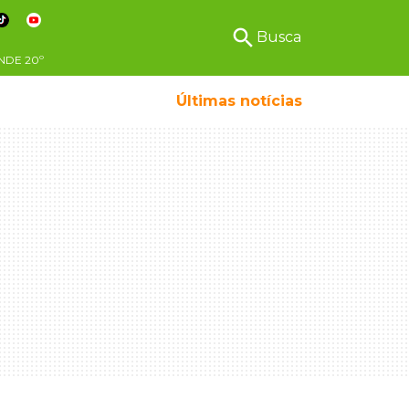
search
Busca
NDE
20º
Últimas notícias