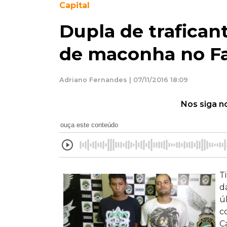
Capital
Dupla de trafican
de maconha no F
Adriano Fernandes | 07/11/2016 18:09
Nos siga n
ouça este conteúdo
T
d
ú
c
C