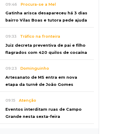
09:46
Procura-se a Mel
Gatinha arisca desapareceu há 3 dias
bairro Vilas Boas e tutora pede ajuda
09:33
Tráfico na fronteira
Juiz decreta preventiva de pai e filho
flagrados com 420 quilos de cocaína
09:23
Dominguinho
Artesanato de MS entra em nova
etapa da turnê de João Gomes
09:15
Atenção
Eventos interditam ruas de Campo
Grande nesta sexta-feira
09:09
Mesmo lugar