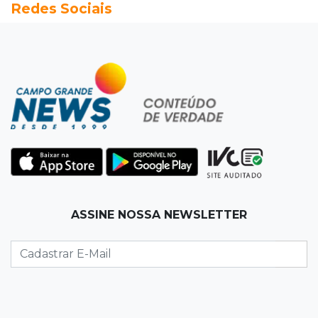
Redes Sociais
Seleções em MS têm salários de até R$ 8,2 mil;
veja oportunidades
19:50
Jardim Itatiaia
Vigia é amarrado durante roubo de carro e
dois caminhões em pátio
19:35
Bragança Paulista
Corinthians vence Bragantino por 2 a 0 e sobe
para 7º no Brasileirão
19:12
Na Vila Belmiro
ASSINE NOSSA NEWSLETTER
Athletico vence Santos por 2 a 0 e mantém 3º
lugar no Brasileirão
18:51
Oportunidades
UEMS está com seleções para professores