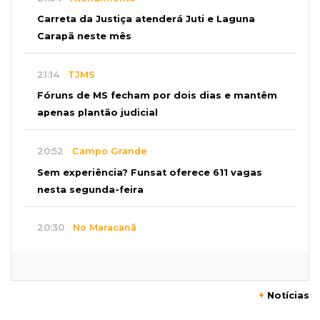
Carreta da Justiça atenderá Juti e Laguna
Carapã neste mês
21:14
TJMS
Fóruns de MS fecham por dois dias e mantêm
apenas plantão judicial
20:52
Campo Grande
Sem experiência? Funsat oferece 611 vagas
nesta segunda-feira
20:30
No Maracanã
Flamengo vence Vitória por 2 a 0 e encurta
distância para o líder
+
Notícias
20:13
Empregos