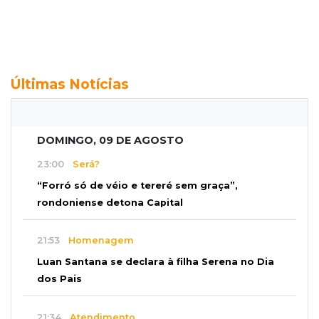
Últimas Notícias
DOMINGO, 09 DE AGOSTO
23:00
Será?
“Forró só de véio e tereré sem graça”,
rondoniense detona Capital
21:53
Homenagem
Luan Santana se declara à filha Serena no Dia
dos Pais
21:34
Atendimento