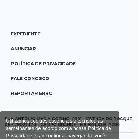
20:25
Sorte
Veja as dezenas de hoje na Mega-Sena, Quina,
Timemania e mais
EXPEDIENTE
20:06
Balcão de empregos
Semana termina com 913 vagas de trabalho
ANUNCIAR
abertas em 114 funções
POLÍTICA DE PRIVACIDADE
19:47
Festival do Sobá
Em visita à Feira Central, Riedel volta a
FALE CONOSCO
prometer apoio para revitalização
REPORTAR ERRO
19:28
Contravenção penal
STF suspende julgamento que pode definir
futuro do jogo do bicho no País
RUA ANTÔNIO MARIA COELHO, 4681 - VIVENDA DO BOSQUE
Utilizamos cookies essenciais e tecnologias
CEP 79021-170 - CAMPO GRANDE - MS (67) 3316-7200
semelhantes de acordo com a nossa Política de
19:09
Cotação
Privacidade e, ao continuar navegando, você