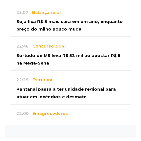
23:07
Balança rural
Soja fica R$ 3 mais cara em um ano, enquanto
preço do milho pouco muda
22:48
Concurso 3.041
Sortudo de MS leva R$ 52 mil ao apostar R$ 5
na Mega-Sena
22:29
Estrutura
Pantanal passa a ter unidade regional para
atuar em incêndios e desmate
22:00
Emagrecedores
MS lidera procura digital por canetas
paraguaias sem registro