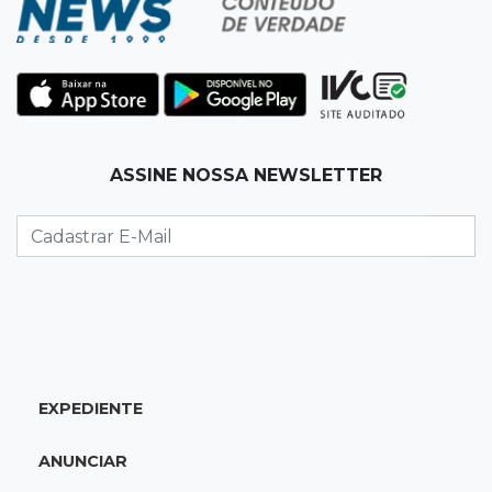
consultar locais de prova
20:29
Pedro Gomes
Jovem morre baleado e suspeita envolve
disputa entre facções rivais
ASSINE NOSSA NEWSLETTER
20:01
Futebol feminino
Pantanal treina em Goiânia antes de jogo que
vale acesso inédito à Série A2
19:44
Campeonato Brasileiro
Remo busca empate com Atlético-MG e segue
na zona de rebaixamento
EXPEDIENTE
19:27
Caso Ayla
ANUNCIAR
Defesa diz que preso suspeito de sequestro