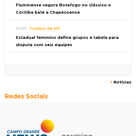
Fluminense segura Botafogo no clássico e
Coritiba bate a Chapecoense
21:43
Futebol de MS
Estadual feminino define grupos e tabela para
disputa com seis equipes
21:25
Caarapó
Motociclista morre atropelado por caminhão
na MS-278
+
Notícias
21:02
Futebol de base
Redes Sociais
Náutico segura empate com Comercial e
conquista o estadual sub-13
20:40
Acesso ao ensino
Participantes do Encceja 2026 já podem