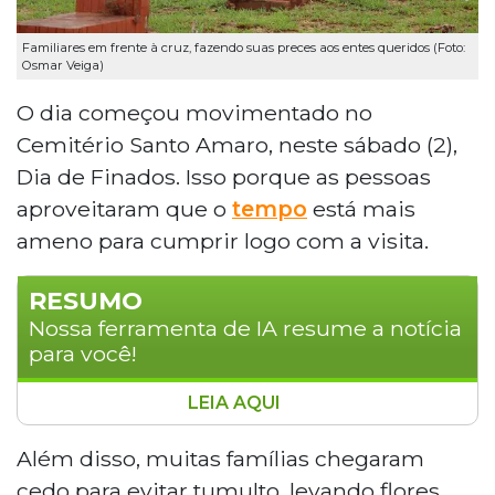
Familiares em frente à cruz, fazendo suas preces aos entes queridos (Foto:
Osmar Veiga)
O dia começou movimentado no
Cemitério Santo Amaro, neste sábado (2),
Dia de Finados. Isso porque as pessoas
aproveitaram que o
tempo
está mais
ameno para cumprir logo com a visita.
RESUMO
Nossa ferramenta de IA resume a notícia
para você!
LEIA AQUI
No Dia de Finados, o Cemitério Santo
Amaro em Campo Grande recebeu um
Além disso, muitas famílias chegaram
grande fluxo de visitantes que chegaram
cedo para evitar tumulto, levando flores,