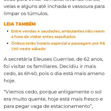
cedo para evitar tumulto e aproveitar o
velas e alguns até inchada e vassoura para
clima ameno. Familiares visitaram seus
limpar os túmulos.
entes queridos, deixando flores, velas e
limpando os túmulos, mantendo viva a
LEIA TAMBÉM
tradição de homenagear os que partiram.
Entre vendas e saudades, ambulantes não veem
Funcionários da Sisep auxiliaram os
a hora de visitar entes sepultados
visitantes na localização dos túmulos e
Ônibus terão horário especial e passagem por R$
forneceram informações sobre serviços
1,90 neste sábado
relacionados ao cemitério.
A secretária Eleuses Guerrise, de 62 anos,
foi visitar os familiares. Decidiu ir mais
cedo, às 6h40, pois o dia está mais ameno
hoje.
“Viemos cedo, porque antigamente o sol
era muito quente, hoje está mais fresco e
para pegar vaga de estacionamento”,