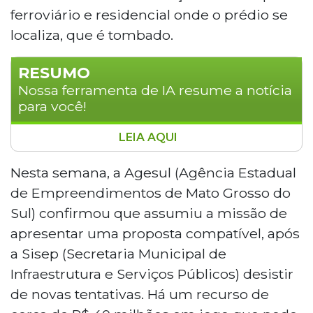
ferroviário e residencial onde o prédio se
localiza, que é tombado.
RESUMO
Nossa ferramenta de IA resume a notícia
para você!
LEIA AQUI
A Feira Central de Campo Grande
completou 100 anos em 2025 sem a
Nesta semana, a Agesul (Agência Estadual
reforma esperada. Três projetos
de Empreendimentos de Mato Grosso do
arquitetônicos foram rejeitados pelo
Sul) confirmou que assumiu a missão de
Iphan por não respeitarem normas do
apresentar uma proposta compatível, após
complexo tombado onde está localizada.
a Sisep (Secretaria Municipal de
A Agesul assumiu a missão e protocolou
novo anteprojeto no órgão. Há R$ 40
Infraestrutura e Serviços Públicos) desistir
milhões em risco, sendo R$ 15 milhões da
de novas tentativas. Há um recurso de
Caixa e R$ 25 milhões do Estado. A