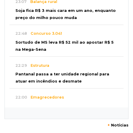
23:07
Balança rural
Soja fica R$ 3 mais cara em um ano, enquanto
preço do milho pouco muda
22:48
Concurso 3.041
Sortudo de MS leva R$ 52 mil ao apostar R$ 5
na Mega-Sena
22:29
Estrutura
Pantanal passa a ter unidade regional para
atuar em incêndios e desmate
22:00
Emagrecedores
MS lidera procura digital por canetas
paraguaias sem registro
+
Notícias
21:41
Nova Alvorada do Sul