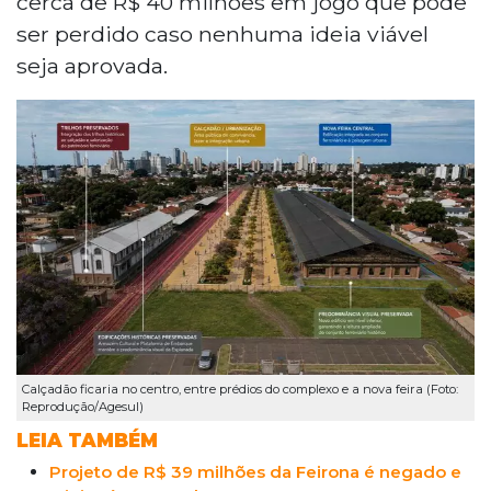
cerca de R$ 40 milhões em jogo que pode
associação teme a desvalorização dos
ser perdido caso nenhuma ideia viável
recursos com o passar do tempo.
seja aprovada.
Calçadão ficaria no centro, entre prédios do complexo e a nova feira (Foto:
Reprodução/Agesul)
LEIA TAMBÉM
Projeto de R$ 39 milhões da Feirona é negado e