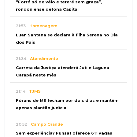
“Forró só de véio e tereré sem graça”,
rondoniense detona Capital
21:53
Homenagem
Luan Santana se declara à filha Serena no Dia
dos Pais
21:34
Atendimento
Carreta da Justiça atenderá Juti e Laguna
Carapã neste mês
21:14
TJMS
Fóruns de MS fecham por dois dias e mantêm
apenas plantão judicial
20:52
Campo Grande
Sem experiência? Funsat oferece 611 vagas