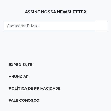
19:12
Na Vila Belmiro
ASSINE NOSSA NEWSLETTER
Athletico vence Santos por 2 a 0 e mantém 3º
lugar no Brasileirão
18:51
Oportunidades
UEMS está com seleções para professores
com salários de até R$ 10,2 mil
EXPEDIENTE
18:33
Em 2022
Homem que ajudou a sequestrar bebê matou
ANUNCIAR
adolescente atropelada no Amazonas
POLÍTICA DE PRIVACIDADE
18:15
Nubank Parque
Palmeiras e Inter ficam no 0 a 0 pela 22ª
FALE CONOSCO
rodada do Brasileirão