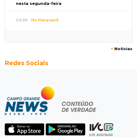
nesta segunda-feira
20:30
No Maracanã
Flamengo vence Vitória por 2 a 0 e encurta
distância para o líder
+
Notícias
20:13
Empregos
Redes Sociais
Seleções em MS têm salários de até R$ 8,2 mil;
veja oportunidades
19:50
Jardim Itatiaia
Vigia é amarrado durante roubo de carro e
dois caminhões em pátio
19:35
Bragança Paulista
Corinthians vence Bragantino por 2 a 0 e sobe
para 7º no Brasileirão