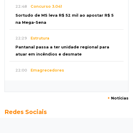
22:48
Concurso 3.041
Sortudo de MS leva R$ 52 mil ao apostar R$ 5
na Mega-Sena
22:29
Estrutura
Pantanal passa a ter unidade regional para
atuar em incêndios e desmate
22:00
Emagrecedores
MS lidera procura digital por canetas
paraguaias sem registro
+
Notícias
21:41
Nova Alvorada do Sul
Redes Sociais
Granizo danifica telhados e plantações
durante temporal no interior