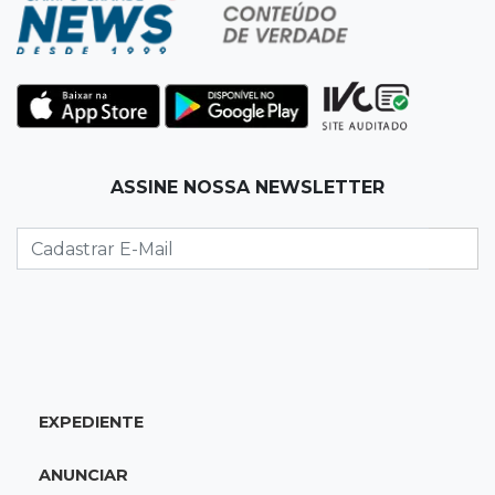
Punição de agressores de mulheres precisar
ser mais severa para 52% dos leitores
09:47
Automóvel roubado
Carro atravessa avenida, destrói garagem e é
abandonado após acidente
ASSINE NOSSA NEWSLETTER
09:34
3ª morte em 24 horas
Pedestre morre atropelado durante a
madrugada no Monte Castelo
09:24
Em Alagoas
Atletas de MS intensificam preparação para
disputa do Brasileiro de Kung Fu
EXPEDIENTE
09:17
Jardim Manaíra
ANUNCIAR
Idoso em bicicleta é atropelado por