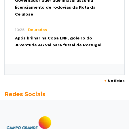
Governador quer que Imasul assuma
licenciamento de rodovias da Rota da
Celulose
10:25
Dourados
Após brilhar na Copa LNF, goleiro do
Juventude AG vai para futsal de Portugal
10:13
TV News
Morte no trânsito e casamento de bisavó são
destaques da semana
+
Notícias
10:05
19 viagens num dia
Redes Sociais
Fraude com cartão “torra” R$ 81 mil em
comida e transporte
09:53
Resultado da enquete