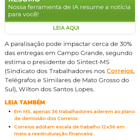
Nossa ferramenta de IA resume a notícia
para você!
LEIA AQUI
Servidores de dois centros de distribuição
dos Correios em Campo Grande
A paralisação pode impactar cerca de 30%
aprovaram greve por tempo
das entregas em Campo Grande, segundo
indeterminado a partir desta quinta-feira
estima o presidente do Sintect-MS
(29), após assembleias realizadas pela
(Sindicato dos Trabalhadores nos
Correios
,
manhã. A paralisação pode afetar cerca
Telégrafos e Similares de Mato Grosso do
de 30% das entregas na capital e é
motivada pelo fechamento das unidades
Sul), Wilton dos Santos Lopes.
da zona leste e da zona oeste, previsto
LEIA TAMBÉM
para maio e junho. Cerca de 80
funcionários serão transferidos e podem
Em MS, apenas 36 trabalhadores aderem ao plano
perder até 30% do salário.
de demissão dos Correios
Correios adotam escala de trabalho 12x36 em
meio a reestruturação financeira