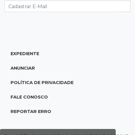
mulher dentro do quarto
08:18
Pecuária
Rebanho bovino de MS encolhe em 616 mil
animais em um ano
EXPEDIENTE
08:10
Sabia dessa?
Roupinha no calor pode virar uma “estufa” e
ANUNCIAR
até matar seu cachorro
POLÍTICA DE PRIVACIDADE
07:57
Piloto paraplégico
Ele vendeu a casa para virar piloto, mas pulo
FALE CONOSCO
na piscina mudou tudo
REPORTAR ERRO
07:46
Cozinha sobre rodas
É só abrir o porta-malas: Fábio assa chipa e
até “chirros” dentro do carro