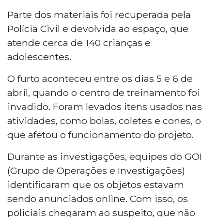
Homem foi preso após ser flagrado
vendendo online materiais furtados de
Parte dos materiais foi recuperada pela
um projeto social no Jardim Los Angeles,
Polícia Civil e devolvida ao espaço, que
em Campo Grande. O furto ocorreu entre
atende cerca de 140 crianças e
os dias 5 e 6 de abril, quando o centro de
adolescentes.
treinamento foi invadido. O GOI
identificou os objetos anunciados na
O furto aconteceu entre os dias 5 e 6 de
internet e chegou ao suspeito, que
abril, quando o centro de treinamento foi
confessou o crime e apontou outros dois
invadido. Foram levados itens usados nas
envolvidos. Parte dos materiais foi
recuperada e devolvida ao projeto, que
atividades, como bolas, coletes e cones, o
atende 140 crianças.
que afetou o funcionamento do projeto.
Durante as investigações, equipes do GOI
(Grupo de Operações e Investigações)
identificaram que os objetos estavam
sendo anunciados online. Com isso, os
policiais chegaram ao suspeito, que não