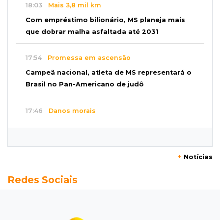
18:03
Mais 3,8 mil km
Com empréstimo bilionário, MS planeja mais
que dobrar malha asfaltada até 2031
17:54
Promessa em ascensão
Campeã nacional, atleta de MS representará o
Brasil no Pan-Americano de judô
17:46
Danos morais
Grávida acha barata em hambúrguer e
restaurante terá de pagar R$ 6 mil
+
Notícias
17:32
Veja os horários
Redes Sociais
Velório de Luis Pedro Scalise será no Rubens
Gil de Camillo nesta sexta-feira
17:25
Operação Lívia