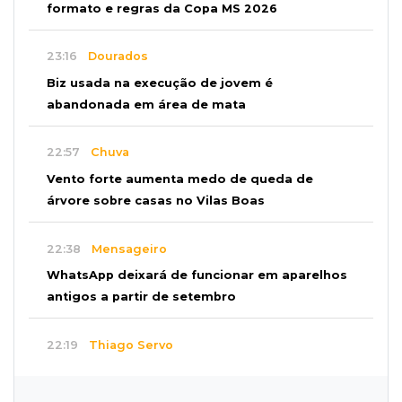
formato e regras da Copa MS 2026
23:16
Dourados
Biz usada na execução de jovem é
abandonada em área de mata
22:57
Chuva
Vento forte aumenta medo de queda de
árvore sobre casas no Vilas Boas
22:38
Mensageiro
WhatsApp deixará de funcionar em aparelhos
antigos a partir de setembro
22:19
Thiago Servo
Sertanejo desiste de ação de R$ 12 milhões
por pagar pensão sem ser pai