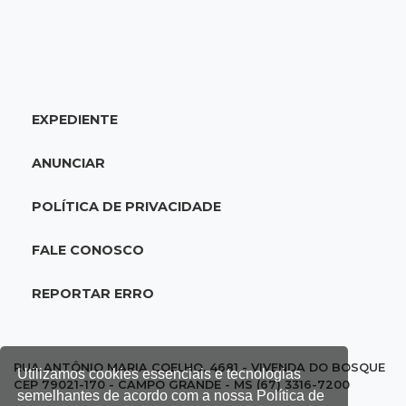
20:34
Sorte
Veja as dezenas de hoje na Dupla Sena,
Lotomania, Quina e mais
EXPEDIENTE
20:15
Pedro Juan Caballero
Fiscalização apreende remédios de farmácia
ANUNCIAR
ligada a laboratório ilegal
POLÍTICA DE PRIVACIDADE
19:56
São Gabriel do Oeste
Suspeitos de ocupar avião interceptado pela
FALE CONOSCO
FAB morrem em confronto
REPORTAR ERRO
19:37
Cotação
Dólar comercial cai 0,46% e encerra semana
cotado a R$ 5,08
RUA ANTÔNIO MARIA COELHO, 4681 - VIVENDA DO BOSQUE
Utilizamos cookies essenciais e tecnologias
CEP 79021-170 - CAMPO GRANDE - MS (67) 3316-7200
semelhantes de acordo com a nossa Política de