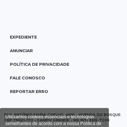
18:46
Futsal de base
Rodada de estreia da Copa Pelezinho soma 35
gols em quatro jogos
EXPEDIENTE
18:28
Concurso 3.042
Mega-Sena sorteia neste domingo prêmio
ANUNCIAR
acumulado em R$ 165 milhões
POLÍTICA DE PRIVACIDADE
18:05
Energia renovável
Produção de biodiesel cresce 32% em MS e
FALE CONOSCO
supera 31 milhões de litros
REPORTAR ERRO
17:44
100º caso
Suspeito de roubo morre ao reagir à
abordagem policial no Noroeste
RUA ANTÔNIO MARIA COELHO, 4681 - VIVENDA DO BOSQUE
Utilizamos cookies essenciais e tecnologias
CEP 79021-170 - CAMPO GRANDE - MS (67) 3316-7200
semelhantes de acordo com a nossa Política de