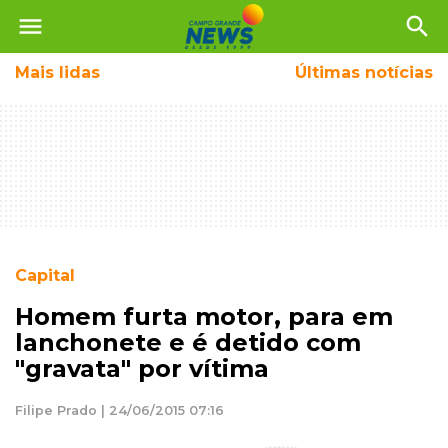
menu
search
Mais
lidas
Últimas notícias
Capital
Homem furta motor, para em
lanchonete e é detido com
"gravata" por vítima
Filipe Prado | 24/06/2015 07:16