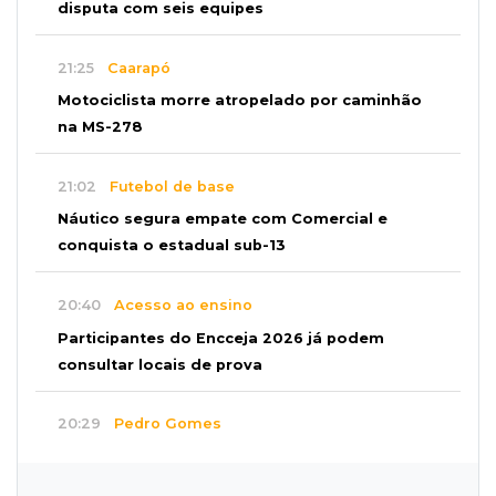
disputa com seis equipes
21:25
Caarapó
Motociclista morre atropelado por caminhão
na MS-278
21:02
Futebol de base
Náutico segura empate com Comercial e
conquista o estadual sub-13
20:40
Acesso ao ensino
Participantes do Encceja 2026 já podem
consultar locais de prova
20:29
Pedro Gomes
Jovem morre baleado e suspeita envolve
disputa entre facções rivais