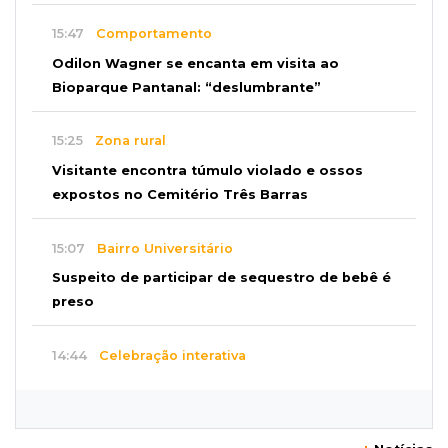
15:47
Comportamento
Odilon Wagner se encanta em visita ao
Bioparque Pantanal: “deslumbrante”
15:25
Zona rural
Visitante encontra túmulo violado e ossos
expostos no Cemitério Três Barras
15:07
Bairro Universitário
Suspeito de participar de sequestro de bebê é
preso
14:44
Celebração interativa
Quiz sobre história de Cassilândia marca festa
de 72 anos em praça no Centro