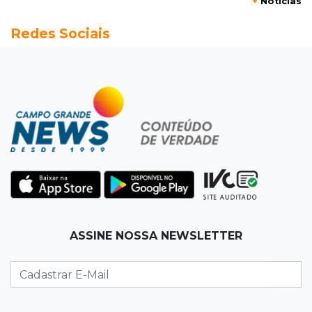
+
Notícias
14:28
Preservação
Redes Sociais
Ladário abre consulta para criação do Parque
Natural Pérola do Pantanal
13:52
Corumbá
Pantaneiro que salvou fazenda com diques
vira personagem de livro
13:34
Operação Lívia
Discord é investigado por falha na proteção
de menores após morte de adolescente
13:33
Produção artesanal
ASSINE NOSSA NEWSLETTER
MS chega a 25 cachaças registradas e amplia
número de produtores em 67%
13:12
Fraude eletrônica