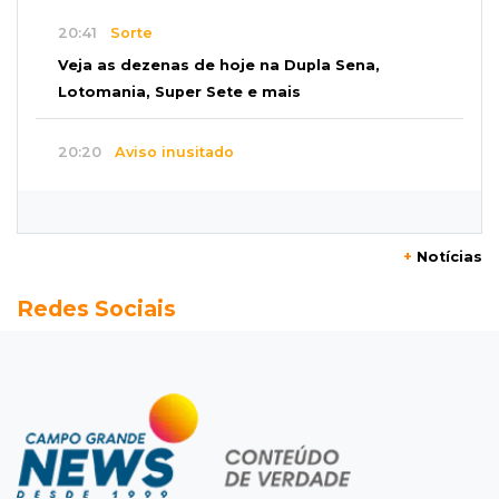
20:41
Sorte
Veja as dezenas de hoje na Dupla Sena,
Lotomania, Super Sete e mais
20:20
Aviso inusitado
Com 11 gatos, morador pede fim do abandono
dos pets em frente de casa
+
Notícias
20:03
Justiça
Redes Sociais
Ex-PM deixa prisão para tratamento médico 5
meses após ser capturado
19:41
Feminicídio
Júri condena a 25 anos homem que atropelou
esposa em frente aos filhos