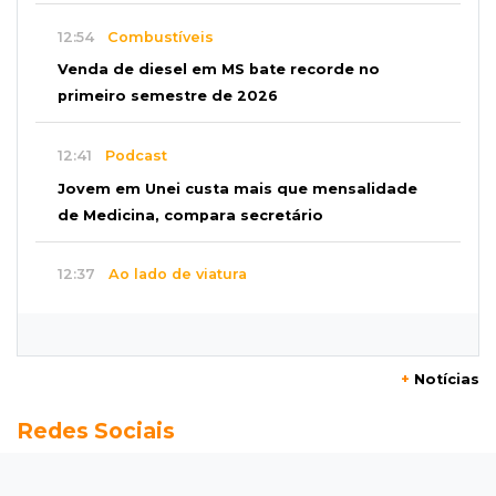
12:54
Combustíveis
Venda de diesel em MS bate recorde no
primeiro semestre de 2026
12:41
Podcast
Jovem em Unei custa mais que mensalidade
de Medicina, compara secretário
12:37
Ao lado de viatura
Esposa de motociclista morto chega primeiro
ao acidente e é amparada pela mãe
+
Notícias
12:21
Agosto Lilás
Redes Sociais
Adriane relata violência política e reforça
combate à violência contra mulheres