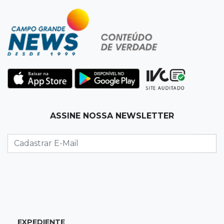
12:13
Velório
Amigos se despedem de Scalise e recordam
criatividade sem limites
12:03
"Os 100 do PCC"
Trajetória de membros do PCC revela
presença em metade dos presídios de MS
11:54
Trânsito
ASSINE NOSSA NEWSLETTER
Motorista bêbado e sem CNH é preso por
homicídio
11:41
Finanças
Presença feminina em títulos financeiros eleva
a R$ 3,29 bi aplicações de MS
EXPEDIENTE
11:34
Disputa acirrada