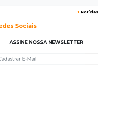
20:29
Pedro Gomes
+
Notícias
Jovem morre baleado e suspeita
envolve disputa entre facções rivais
edes Sociais
20:01
Futebol feminino
ASSINE NOSSA NEWSLETTER
Pantanal treina em Goiânia antes de
jogo que vale acesso inédito à Série
A2
19:44
Campeonato Brasileiro
Remo busca empate com Atlético-MG
e segue na zona de rebaixamento
19:27
Caso Ayla
Defesa diz que preso suspeito de
sequestro só emprestou casa a
conhecido