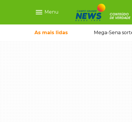
menu
Menu
rrada antes de bebê desaparecer
As mais
lidas
Mega-Sena sort