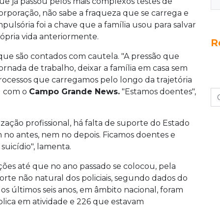
que já passou pelos mais complexos testes de
 corporação, não sabe a fraqueza que se carrega e
ulsória foi a chave que a família usou para salvar
própria vida anteriormente.
R
 que são contados com cautela. "A pressão que
 jornada de trabalho, deixar a família em casa sem
 processos que carregamos pelo longo da trajetória
ou com o
Campo Grande News.
"Estamos doentes",
zação profissional, há falta de suporte do Estado
m no antes, nem no depois. Ficamos doentes e
uicídio", lamenta.
sições até que no ano passado se colocou, pela
orte não natural dos policiais, segundo dados do
os últimos seis anos, em âmbito nacional, foram
ublica em atividade e 226 que estavam