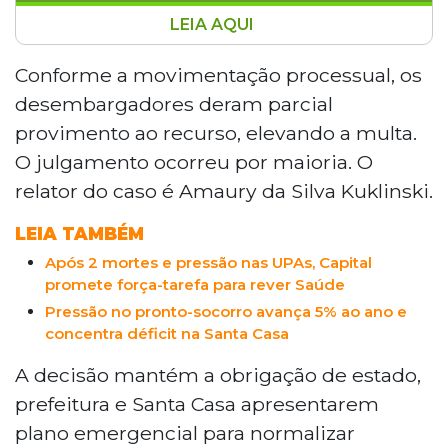
LEIA AQUI
A Justiça de Mato Grosso do Sul elevou
para R$ 100 mil por dia a multa contra o
Conforme a movimentação processual, os
Governo do Estado e a Prefeitura de
desembargadores deram parcial
Campo Grande devido à crise da Santa
provimento ao recurso, elevando a multa.
Casa. A 3ª Câmara Cível manteve a
O julgamento ocorreu por maioria. O
obrigação de apresentar plano
relator do caso é Amaury da Silva Kuklinski.
emergencial para normalizar
atendimentos, regularizar pagamentos e
LEIA TAMBÉM
reduzir superlotação. O Estado questiona
sua responsabilidade, alegando que
Após 2 mortes e pressão nas UPAs, Capital
promete força-tarefa para rever Saúde
repasses quase triplicaram entre 2021 e
2025.
Pressão no pronto-socorro avança 5% ao ano e
concentra déficit na Santa Casa
A decisão mantém a obrigação de estado,
prefeitura e Santa Casa apresentarem
plano emergencial para normalizar