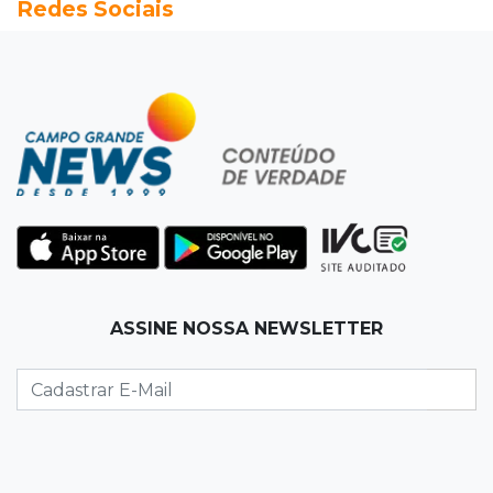
Redes Sociais
Seleções em MS têm salários de até R$ 8,2 mil;
veja oportunidades
19:50
Jardim Itatiaia
Vigia é amarrado durante roubo de carro e
dois caminhões em pátio
19:35
Bragança Paulista
Corinthians vence Bragantino por 2 a 0 e sobe
para 7º no Brasileirão
19:12
Na Vila Belmiro
ASSINE NOSSA NEWSLETTER
Athletico vence Santos por 2 a 0 e mantém 3º
lugar no Brasileirão
18:51
Oportunidades
UEMS está com seleções para professores