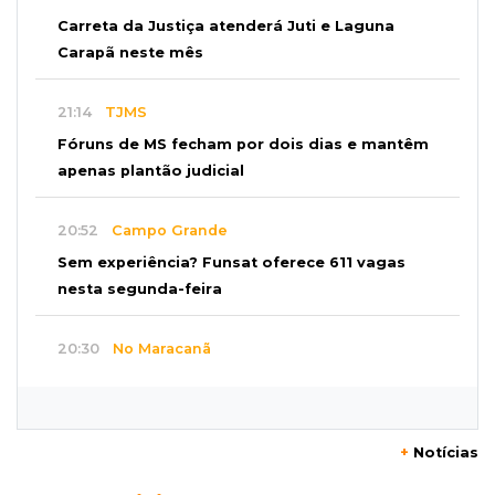
Carreta da Justiça atenderá Juti e Laguna
Carapã neste mês
21:14
TJMS
Fóruns de MS fecham por dois dias e mantêm
apenas plantão judicial
20:52
Campo Grande
Sem experiência? Funsat oferece 611 vagas
nesta segunda-feira
20:30
No Maracanã
Flamengo vence Vitória por 2 a 0 e encurta
distância para o líder
+
Notícias
20:13
Empregos