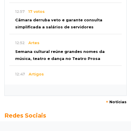
12:57
17 votos
Câmara derruba veto e garante consulta
simplificada a salários de servidores
12:52
Artes
Semana cultural reúne grandes nomes da
música, teatro e dança no Teatro Prosa
12:47
Artigos
O terrorismo começa pela dignidade humana
12:43
Esporte Equestre
+
Notícias
Da fivela de campeã ao sonho internacional:
Redes Sociais
amazona de MS quer chegar ao Texas
12:32
Máquinas de Areia