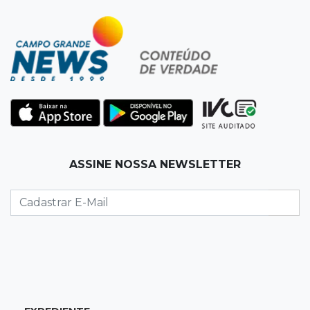
Empresário investigado em 2023 volta a ser
alvo por R$ 100 milhões em contratos
12:26
Clima
Defesa Civil descarta cenário extremo com
chegada de ciclone
12:12
Natureza
ASSINE NOSSA NEWSLETTER
Ovos de arara-azul marcam início da
temporada reprodutiva no Pantanal
12:06
Aquidauana
Após apagão, comerciantes contabilizam
prejuízos e buscam ressarcimento
11:55
Meio ambiente