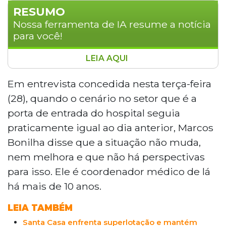
RESUMO
Nossa ferramenta de IA resume a notícia
para você!
LEIA AQUI
O pronto socorro da Santa Casa de
Campo Grande, maior hospital do SUS
Em entrevista concedida nesta terça-feira
em Mato Grosso do Sul, enfrenta
(28), quando o cenário no setor que é a
superlotação crônica, com demanda
porta de entrada do hospital seguia
crescendo 5% ao ano. Corredores lotados,
praticamente igual ao dia anterior, Marcos
espera de mais de 10 horas por leitos e
Bonilha disse que a situação não muda,
déficit financeiro de R$ 13 milhões
caracterizam a crise. O coordenador
nem melhora e que não há perspectivas
médico Marcos Bonilha alerta que a
para isso. Ele é coordenador médico de lá
situação não tem perspectiva de melhora
há mais de 10 anos.
sem mais recursos e redistribuição de
pacientes entre instituições da cidade.
LEIA TAMBÉM
Santa Casa enfrenta superlotação e mantém