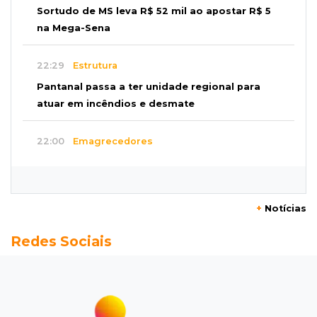
Sortudo de MS leva R$ 52 mil ao apostar R$ 5
na Mega-Sena
22:29
Estrutura
Pantanal passa a ter unidade regional para
atuar em incêndios e desmate
22:00
Emagrecedores
MS lidera procura digital por canetas
paraguaias sem registro
+
Notícias
21:41
Nova Alvorada do Sul
Redes Sociais
Granizo danifica telhados e plantações
durante temporal no interior
21:22
Agregado
Inter perde para o Corinthians mas avança às