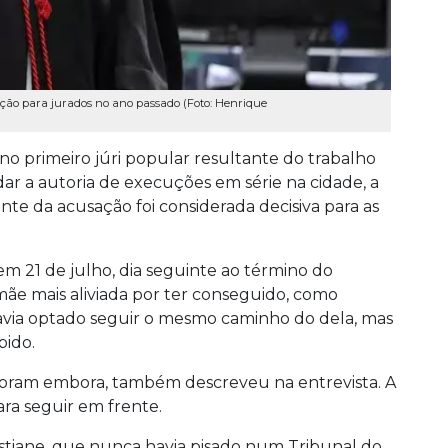
o para jurados no ano passado (Foto: Henrique
no primeiro júri popular resultante do trabalho
ar a autoria de execuções em série na cidade, a
te da acusação foi considerada decisiva para as
 em 21 de julho, dia seguinte ao término do
mãe mais aliviada por ter conseguido, como
avia optado seguir o mesmo caminho do dela, mas
pido.
 foram embora, também descreveu na entrevista. A
ara seguir em frente.
istiane, que nunca havia pisado num Tribunal do