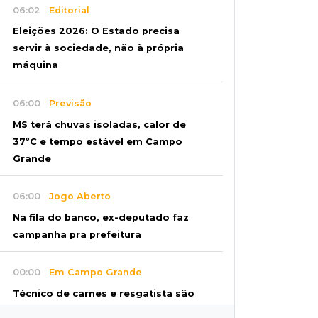
06:02
Editorial
Eleições 2026: O Estado precisa
servir à sociedade, não à própria
máquina
06:00
Previsão
MS terá chuvas isoladas, calor de
37ºC e tempo estável em Campo
Grande
06:00
Jogo Aberto
Na fila do banco, ex-deputado faz
campanha pra prefeitura
00:00
Em Campo Grande
Técnico de carnes e resgatista são
destaques entre vagas abertas nesta