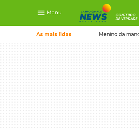
menu
Menu
 falso e prende pai e filho
As mais
lidas
Menino da mandi