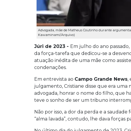
Advogada, mãe de Matheus Coutinho durante argumentaçã
Kawaminami/Arquivo)
Júri de 2023 -
Em julho do ano passado, 
da força-tarefa que dedicou-se a desvend
atuação inédita de uma mãe como assisten
condenações.
Em entrevista ao
Campo Grande News
,
julgamento, Cristiane disse que era uma 
advogada, honrar o nome do filho, que h
teve o sonho de ser um tribuno interrom
Não por isso, a dor da perda e a saudade
“alma lavada”, contudo, lhe dava forças p
No último dia do julgamento de 2023, Cr