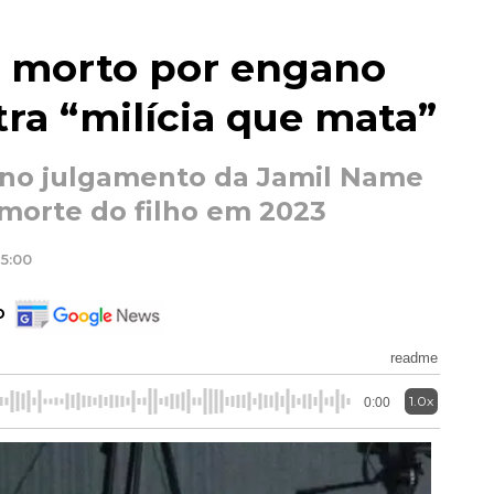
 morto por engano
ntra “milícia que mata”
 no julgamento da Jamil Name
 morte do filho em 2023
15:00
o
readme
1.0x
0:00