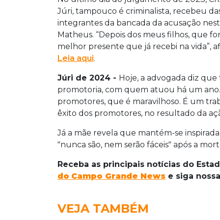
Júri, tampouco é criminalista, recebeu da
integrantes da bancada da acusação nes
Matheus. “Depois dos meus filhos, que f
melhor presente que já recebi na vida”, 
Leia aqui
.
Júri de 2024 -
Hoje, a advogada diz que 
promotoria, com quem atuou há um ano. "
promotores, que é maravilhoso. É um tra
êxito dos promotores, no resultado da açã
Já a mãe revela que mantém-se inspirada 
"nunca são, nem serão fáceis" após a mor
Receba as principais notícias do Esta
do
Campo Grande News
e siga noss
VEJA TAMBÉM