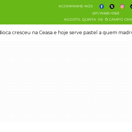
ACOMPANHE-NOS
(67) 99669-9563
AGOSTO, QUINTA
06
CAMPO GR
oca cresceu na Ceasa e hoje serve pastel a quem mad