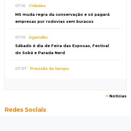
07:16
Cidades
MS muda regra da conservação e só pagará
empresas por rodovias sem buracos
07:10
Agendão
Sábado é dia de Feira das Esposas, Festival
do Sobá e Parada Nerd
07:07
Previsão do tempo
Sábado será de calor intenso e alerta de
vendaval em Mato Grosso do Sul
+
Notícias
07:07
Narcotráfico
Redes Sociais
O escudo da fronteira: polícia está travando
avanço das organizações criminosas