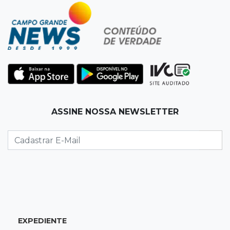
07:01
Editorial
Equidade salarial não deveria depender da lei,
mas de princípios
07:00
Jogo Aberto
Jogo
06:55
Artigos
ASSINE NOSSA NEWSLETTER
O velho e o mar
SEXTA, 07 DE AGOSTO
23:54
Redução
Pantanal reduz desmatamento em 65% e
Cerrado tem queda de 11,5%
23:35
Futebol de MS
EXPEDIENTE
Federação convoca clubes para definir