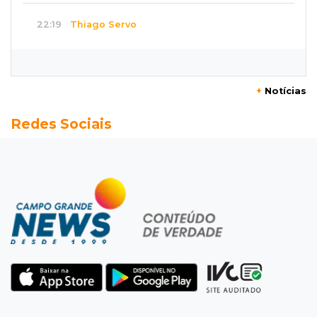
22:19
Thiago Servo
Sertanejo desiste de ação de R$ 12 milhões
por pagar pensão sem ser pai
+
Notícias
21:50
Balcão de empregos
Redes Sociais
Semana vai começar com 909 novas
oportunidades de trabalho em 114 funções
21:31
Flagrante
Motorista atinge carro parado, perde
retrovisor e foge no Jardim Antártica
21:12
Entrevista
“Sinto que ela está por perto”, diz mãe de
bebê desaparecida