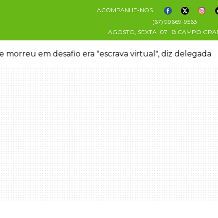
ACOMPANHE-NOS
(67) 99669-9563
AGOSTO, SEXTA
07
CAMPO GRA
 morreu em desafio era "escrava virtual", diz delegada