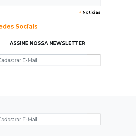
Rapaz de 19 anos morre ao bater
motocicleta em caminhão
+
Notícias
estacionado
edes Sociais
06:12
Previsão do tempo
Instabilidade avança sobre MS nesta
ASSINE NOSSA NEWSLETTER
sexta e nova frente fria chega no
domingo
06:02
Editorial
As tragédias mostram que o maior
perigo da internet quase nunca está
à vista
06:00
Jogo Aberto
Como milagre, corredor da Santa
Casa aparece vazio