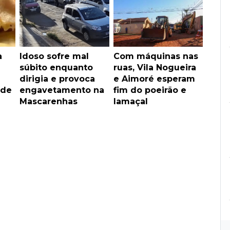
a
Idoso sofre mal
Com máquinas nas
súbito enquanto
ruas, Vila Nogueira
dirigia e provoca
e Aimoré esperam
 de
engavetamento na
fim do poeirão e
Mascarenhas
lamaçal