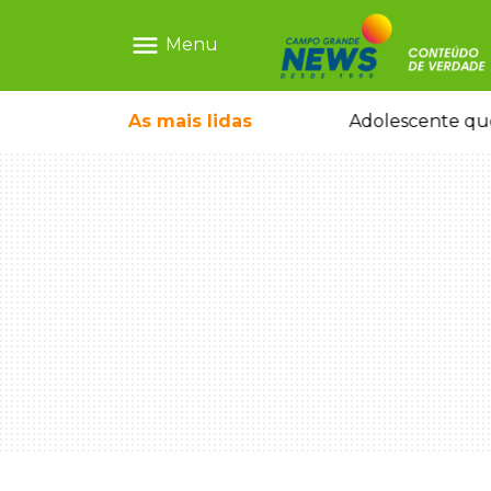
menu
Menu
pode ganhar dia oficial em MS
As mais
lidas
Adolescente que