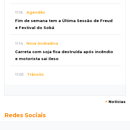
11:16
Agendão
Fim de semana tem a Última Sessão de Freud
e Festival do Sobá
11:14
Nova Andradina
Carreta com soja fica destruída após incêndio
e motorista sai ileso
11:05
Trânsito
Motociclista é 2ª morte do dia no trânsito da
Capital
+
Notícias
10:47
Polícia investiga
Redes Sociais
Bebê some após mãe adolescente ir à casa de
mulher que conheceu na internet