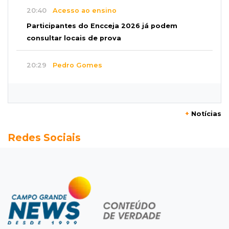
20:40
Acesso ao ensino
Participantes do Encceja 2026 já podem
consultar locais de prova
20:29
Pedro Gomes
Jovem morre baleado e suspeita envolve
disputa entre facções rivais
+
Notícias
20:01
Futebol feminino
Redes Sociais
Pantanal treina em Goiânia antes de jogo que
vale acesso inédito à Série A2
19:44
Campeonato Brasileiro
Remo busca empate com Atlético-MG e segue
na zona de rebaixamento