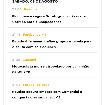
SÁBADO, 08 DE AGOSTO
22:04
Resumão
Fluminense segura Botafogo no clássico e
Coritiba bate a Chapecoense
21:43
Futebol de MS
Estadual feminino define grupos e tabela para
disputa com seis equipes
21:25
Caarapó
Motociclista morre atropelado por caminhão
na MS-278
21:02
Futebol de base
Náutico segura empate com Comercial e
conquista o estadual sub-13