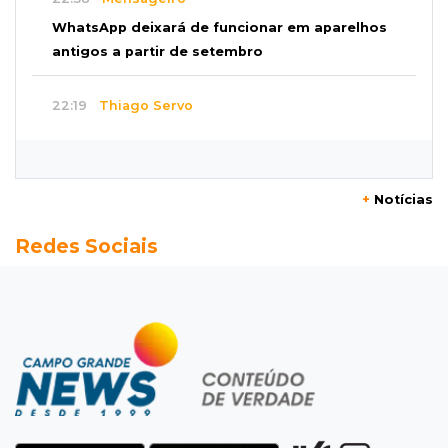
WhatsApp deixará de funcionar em aparelhos
antigos a partir de setembro
22:19
Thiago Servo
Sertanejo desiste de ação de R$ 12 milhões
por pagar pensão sem ser pai
+
Notícias
21:50
Balcão de empregos
Redes Sociais
Semana vai começar com 909 novas
oportunidades de trabalho em 114 funções
21:31
Flagrante
Motorista atinge carro parado, perde
retrovisor e foge no Jardim Antártica
21:12
Entrevista