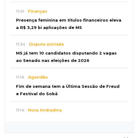
11:41
Finanças
Presença feminina em títulos financeiros eleva
a R$ 3,29 bi aplicações de MS
11:34
Disputa acirrada
MS já tem 10 candidatos disputando 2 vagas
ao Senado nas eleições de 2026
11:16
Agendão
Fim de semana tem a Última Sessão de Freud
e Festival do Sobá
11:14
Nova Andradina
Carreta com soja fica destruída após incêndio
e motorista sai ileso