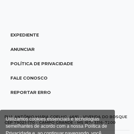
18:46
Futsal de base
Rodada de estreia da Copa Pelezinho soma 35
gols em quatro jogos
EXPEDIENTE
18:28
Concurso 3.042
Mega-Sena sorteia neste domingo prêmio
ANUNCIAR
acumulado em R$ 165 milhões
POLÍTICA DE PRIVACIDADE
18:05
Energia renovável
Produção de biodiesel cresce 32% em MS e
FALE CONOSCO
supera 31 milhões de litros
REPORTAR ERRO
17:44
100º caso
Suspeito de roubo morre ao reagir à
abordagem policial no Noroeste
RUA ANTÔNIO MARIA COELHO, 4681 - VIVENDA DO BOSQUE
Utilizamos cookies essenciais e tecnologias
CEP 79021-170 - CAMPO GRANDE - MS (67) 3316-7200
semelhantes de acordo com a nossa Política de
17:21
Brasileirão feminino
Privacidade e, ao continuar navegando, você