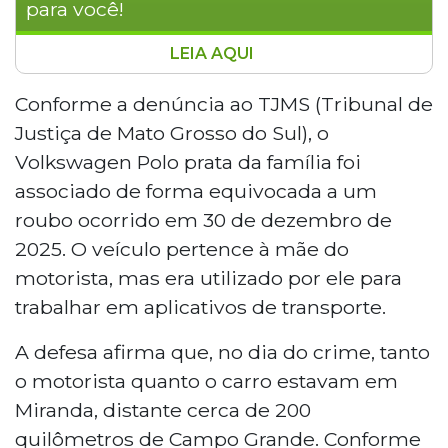
para você!
LEIA AQUI
Motorista de aplicativo de 47 anos e sua
mãe processam o Estado de Mato Grosso
Conforme a denúncia ao TJMS (Tribunal de
do Sul pedindo R$ 29.854,39 em
Justiça de Mato Grosso do Sul), o
indenização após o veículo da família, um
Volkswagen Polo prata da família foi
Volkswagen Polo prata, ser confundido
associado de forma equivocada a um
com um carro roubado em Campo
roubo ocorrido em 30 de dezembro de
Grande. O homem foi preso em Terenos
no dia 3 de janeiro e o automóvel ficou
2025. O veículo pertence à mãe do
apreendido até 11 de fevereiro,
motorista, mas era utilizado por ele para
impedindo-o de trabalhar. A defesa alega
trabalhar em aplicativos de transporte.
que o carro estava em Miranda no dia do
crime.
A defesa afirma que, no dia do crime, tanto
o motorista quanto o carro estavam em
Miranda, distante cerca de 200
quilômetros de Campo Grande. Conforme