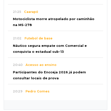
21:25
Caarapó
Motociclista morre atropelado por caminhão
na MS-278
21:02
Futebol de base
Náutico segura empate com Comercial e
conquista o estadual sub-13
20:40
Acesso ao ensino
Participantes do Encceja 2026 já podem
consultar locais de prova
20:29
Pedro Gomes
Jovem morre baleado e suspeita envolve
disputa entre facções rivais