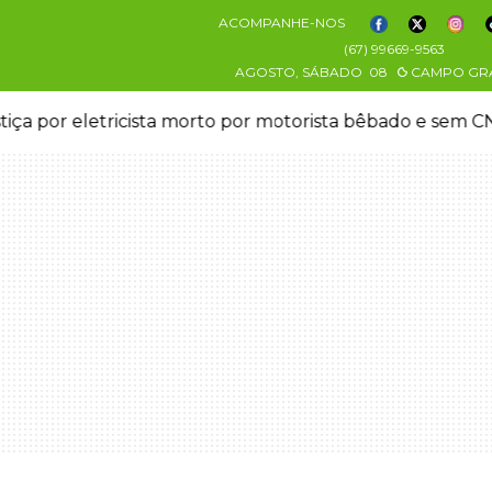
ACOMPANHE-NOS
(67) 99669-9563
AGOSTO, SÁBADO
08
CAMPO GR
stiça por eletricista morto por motorista bêbado e sem 