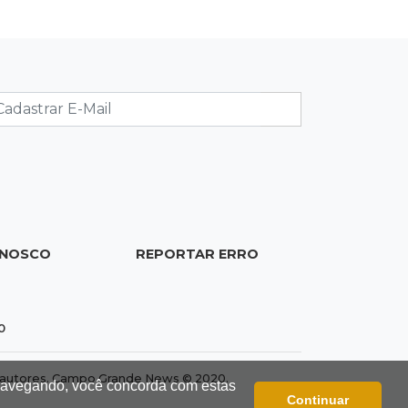
de acesso inédito à Série A2 feminina
18:13
Nacional
Alerta em celulares mobiliza buscas
por bebê
17:58
Registro do céu
Após chuva, despedida do "sextou" é
com pôr do sol que parece fogo
17:45
Em Corumbá
ONOSCO
REPORTAR ERRO
Ex-vereador preso começa briga
durante banho de sol e leva socos de
detento
0
dos autores. Campo Grande News © 2020.
 navegando, você concorda com estas
Continuar