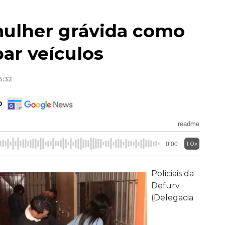
mulher grávida como
bar veículos
6:32
o
readme
1.0x
0:00
Policiais da
Defurv
(Delegacia